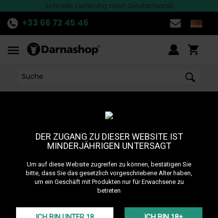
Die besten Marken finden Sie bei Darnashop
Schnelle Lieferung nach Deutschland!
ENTDECKE
die aktuelle Aktion!
>>
+33 66 72 45 46
DER ZUGANG ZU DIESER WEBSITE IST
MINDERJÄHRIGEN UNTERSAGT
Um auf diese Website zugreifen zu können, bestätigen Sie
bitte, dass Sie das gesetzlich vorgeschriebene Alter haben,
um ein Geschäft mit Produkten nur für Erwachsene zu
betreten
NOS MARQUES
ICH BIN UNTER 18
ICH BIN 18+