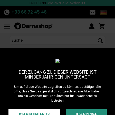
Die besten Marken finden Sie bei Darnashop
Schnelle Lieferung nach Deutschland!
ENTDECKE
die aktuelle Aktion!
>>
+33 66 72 45 46
DER ZUGANG ZU DIESER WEBSITE IST
MINDERJÄHRIGEN UNTERSAGT
Um auf diese Website zugreifen zu können, bestätigen Sie
bitte, dass Sie das gesetzlich vorgeschriebene Alter haben,
um ein Geschäft mit Produkten nur für Erwachsene zu
betreten
NOS MARQUES
ICH BIN UNTER 18
ICH BIN 18+