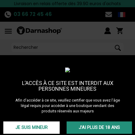
Livraison en relais offerte dès 39.90 euros d'achats
Découvrez
Payez en plusieurs fois avec Alma
LA PROMO
du moment !
>>
03 66 72 45 46
L’ACCÈS À CE SITE EST INTERDIT AUX
Cette info n'est pas disponible
PERSONNES MINEURES
Afin d’accéder à ce site, veuillez certifier que vous avez l’âge
légal requis pour accéder à une boutique vendant des
produits réservés aux majeurs
NOS MARQUES
JE SUIS MINEUR
J’AI PLUS DE 18 ANS