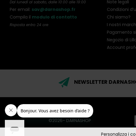
Note legali
Dal lunedì al sabato, dalle 10:00 alle 19:00
Per email:
sav@darnashop.fr
Condizioni d’
Compila il
modulo di contatto
Chi siamo?
I nostri march
Risposta entro 24 ore
Pagamento s
Negozio di Lill
Account prof
NEWSLETTER DARNASH
©2026- DARNASHOP
Personalizza i c