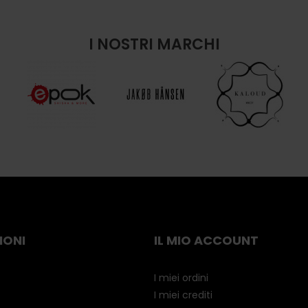
I NOSTRI MARCHI
IONI
IL MIO ACCOUNT
I miei ordini
I miei crediti