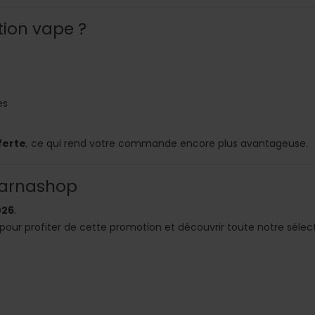
tion vape ?
es
ferte
, ce qui rend votre commande encore plus avantageuse.
Darnashop
026
.
pour profiter de cette promotion et découvrir toute notre sélec