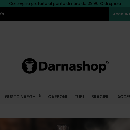
Consegna gratuita al punto di ritiro da 39,90 € di spesa
Scopri
Paga in più rate con Alma
LA PROMO
del momento!
>>
ato
ACCOUNT
GUSTO NARGHILÈ
CARBONI
TUBI
BRACIERI
ACCE