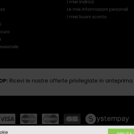
I miei indirizzi
uso
Le mie informazioni personali
I miei buoni sconto
i
icuro
a
essionale
OP:
Ricevi le nostre offerte privilegiate in anteprima
ookie
RIFIUTA