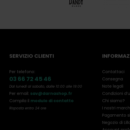
SERVIZIO CLIENTI
INFORMAZ
Per telefono:
Contattaci
03 66 72 45 46
Consegna
Note legali
Dal lunedì al sabato, dalle 10:00 alle 19:00
Per email:
sav@darnashop.fr
Condizioni d’
Compila il
modulo di contatto
Chi siamo?
I nostri march
Risposta entro 24 ore
Pagamento s
Negozio di Lill
Account prof