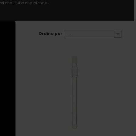
i che il tubo che intende...
Ordina per
--