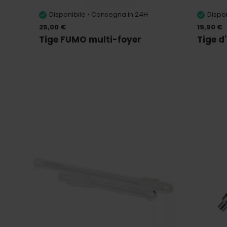
Disponibile • Consegna in 24H
Dispo
25,00 €
19,90 €
Tige FUMO multi-foyer
Tige d