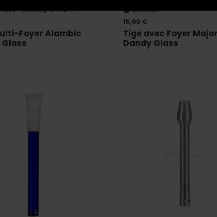
nibile • Consegna in 24H
Esaurito
15,00 €
ulti-Foyer Alambic
Tige avec Foyer Maj
 Glass
Dandy Glass