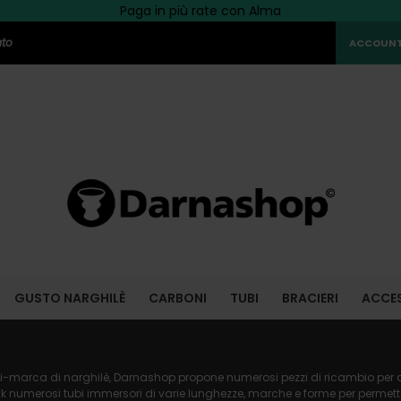
Consegna gratuita al punto di ritiro da 39,90 € di spesa
Scopri
Paga in più rate con Alma
LA PROMO
del momento!
>>
ato
ACCOUNT
GUSTO NARGHILÈ
CARBONI
TUBI
BRACIERI
ACCE
i-marca di narghilè, Darnashop propone numerosi pezzi di ricambio per di
 numerosi tubi immersori di varie lunghezze, marche e forme per permetterv