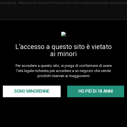
 contenuti. Attenzione: i tubi immersori non sono standardizzati, assicuratev
L’accesso a questo sito è vietato
ai minori
Per accedere a questo sito, si prega di confermare di avere
l’età legale richiesta per accedere a un negozio che vende
prodotti riservati ai maggiorenni
SONO MINORENNE
HO PIÙ DI 18 ANNI