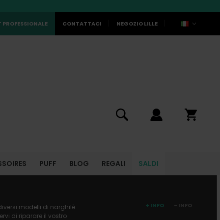
 PROFESSIONALE
CONTATTACI
NEGOZIO LILLE
SSOIRES
PUFF
BLOG
REGALI
SALDI
+ INFO
- INFO
versi modelli di narghilè.
i di riparare il vostro