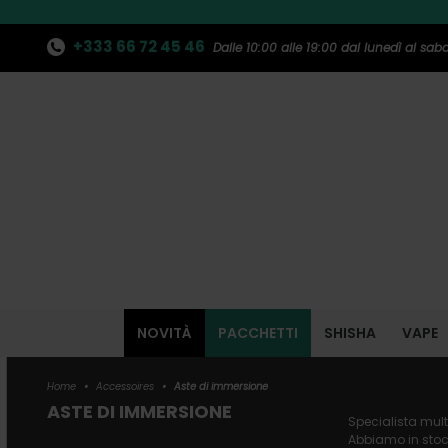
+333 66 72 45 46
Dalle 10:00 alle 19:00 dal lunedì al sab
NOVITÀ
PACCHETTI
SHISHA
VAPE
Home
•
Accessoires
•
Aste di immersione
ASTE DI IMMERSIONE
Specialista mult
Abbiamo in stock