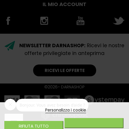
IL MIO ACCOUNT
NEWSLETTER DARNASHOP:
Ricevi le nostre
offerte privilegiate in anteprima
RICEVI LE OFFERTE
©2026- DARNASHOP
Personalizza i cookie
RIFIUTA TUTTO