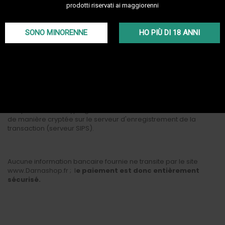
prodotti riservati ai maggiorenni
Après avoir choisi le règlement par carte bancaire, vous serez
SONO MINORENNE
HO PIÙ DI 18 ANNI
connecté directement au serveur bancaire de la Banque
Populaire qui traitera la transaction.
Le service de paiement sécurisé intègre la norme de sécurité
SSL. Ainsi, toutes les données confidentielles que vous saisissez
telles que le numéro de carte bancaire à 16 chiffres, la date
d'expiration et le cryptogramme sont directement transmises
de manière cryptée sur le serveur d'enregistrement de la
transaction (serveur SIPS).
Aucune information bancaire fournie ne transite par le site
www.Darnashop.fr ; l
e paiement est donc entièrement
sécurisé.