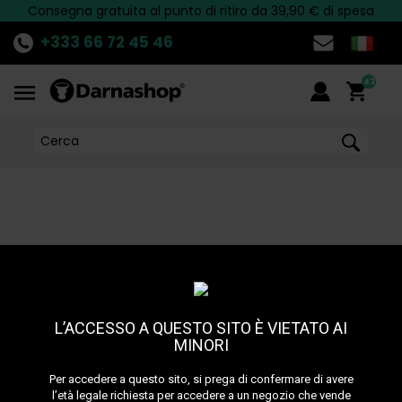
Consegna gratuita al punto di ritiro da 39,90 € di spesa
Scopri
Paga in più rate con Alma
LA PROMO
del momento!
>>
+333 66 72 45 46
43
Home
•
Paiement sécurisé
PAIEMENT SECURISE
L’ACCESSO A QUESTO SITO È VIETATO AI
MINORI
En choisissant le règlement par
carte bancaire
(Carte bleue
Per accedere a questo sito, si prega di confermare di avere
/ e-carte bleue / Visa / Mastercard ) sur www.Darnashop.fr,
l’età legale richiesta per accedere a un negozio che vende
nous vous garantissons un paiement en toute sécurité.