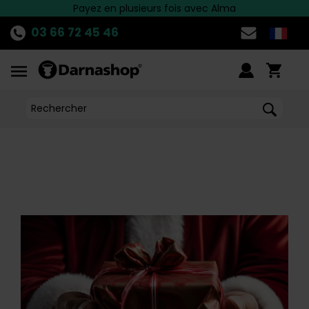
Livraison en relais offerte dès 39.90 euros d'achats
Découvrez
Payez en plusieurs fois avec Alma
LA PROMO
du moment !
>>
03 66 72 45 46