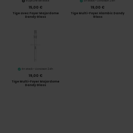
Rupture de stock
En stock • Livraison 24h
15,00 €
19,00 €
Tige avec Foyer Majordome
Tige Multi-Foyer Alambic Dandy
Dandy Glass
Glass
En stock • Livraison 24h
19,00 €
Tige Multi-Foyer Majordome
Dandy Glass