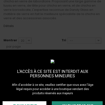
chicha en verre de laboratoire. Proposant une large gamme de
tuyau en verre, de tête pour chicha en verre, et de chicha en
verre borosilicate, L'expertise reconnue de Dandy Glass en
matière de verre en fait le meilleure spécialiste de la chicha en
verre et des accessoires associés.
Détails
Montrer
Tri
20
--
par page
L’ACCÈS À CE SITE EST INTERDIT AUX
PERSONNES MINEURES
Afin d’accéder à ce site, veuillez certifier que vous avez l’âge
légal requis pour accéder à une boutique vendant des
Rupture de stock
En stock • Livraison 24h
produits réservés aux majeurs
99,00 €
149,00 €
Chicha Alambic Dandy Glass
Chicha Majordome Dandy Glass