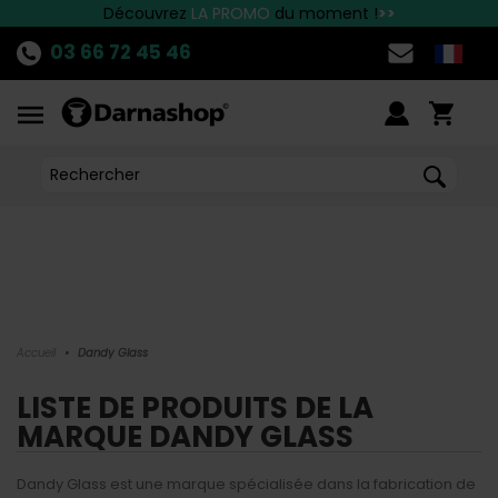
Livraison en relais offerte dès 39.90 euros d'achats
Découvrez
Payez en plusieurs fois avec Alma
LA PROMO
du moment !
>>
03 66 72 45 46
Accueil
•
Dandy Glass
LISTE DE PRODUITS DE LA
MARQUE DANDY GLASS
Dandy Glass est une marque spécialisée dans la fabrication de