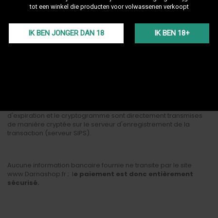
toute sécurité.
tot een winkel die producten voor volwassenen verkoopt
IK BEN JONGER DAN 18
IK BEN 18+
Après avoir choisi le règlement par carte bancaire, vous serez
connecté directement au serveur bancaire de la Banque
Populaire qui traitera la transaction.
Le service de paiement sécurisé intègre la norme de sécurité
SSL. Ainsi, toutes les données confidentielles que vous saisissez
telles que le numéro de carte bancaire à 16 chiffres, la date
d'expiration et le cryptogramme sont directement transmises
de manière cryptée sur le serveur d'enregistrement de la
transaction (serveur SIPS).
Aucune information bancaire fournie ne transite par le site
www.Darnashop.fr ; l
e paiement est donc entièrement
sécurisé.