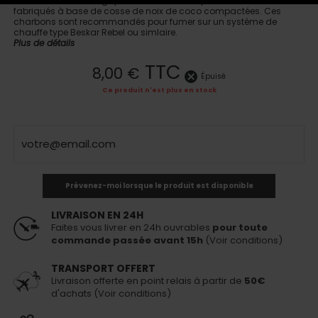
Ces charbons écologiques ne contiennent pas d'additif et sont
fabriqués à base de cosse de noix de coco compactées. Ces
charbons sont recommandés pour fumer sur un système de
chauffe type Beskar Rebel ou simlaire.
Plus de détails
TTC
8,00 €
Épuisé
Ce produit n'est plus en stock
Prévenez-moi lorsque le produit est disponible
LIVRAISON EN 24H
Faites vous livrer en 24h ouvrables
pour toute
commande passée avant 15h
(Voir conditions)
TRANSPORT OFFERT
Livraison offerte en point relais à partir de
50€
d'achats (Voir conditions)