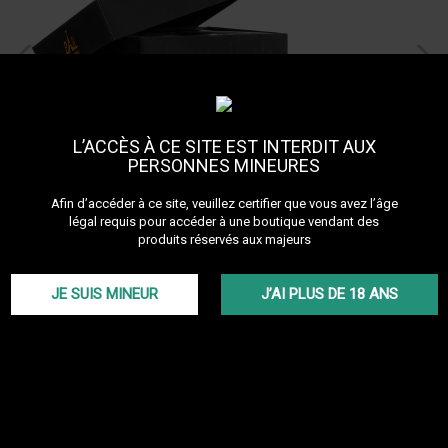
L’ACCÈS À CE SITE EST INTERDIT AUX
PERSONNES MINEURES
Afin d’accéder à ce site, veuillez certifier que vous avez l’âge
légal requis pour accéder à une boutique vendant des
produits réservés aux majeurs
Charbon naturel PAN cube
JE SUIS MINEUR
J’AI PLUS DE 18 ANS
26mm
Référence :
pan26
Découvrir les autres produits de la marque PAN
Enjoy Time
Les PAN 26mm sont les charbons les plus courants de la marque.