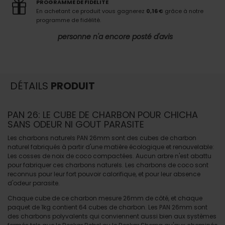
PROGRAMME DE FIDELITE
En achetant ce produit vous gagnerez
0,16 €
grâce à notre
programme de fidélité.
personne n'a encore posté d'avis
DÉTAILS
PRODUIT
PAN 26: LE CUBE DE CHARBON POUR CHICHA
SANS ODEUR NI GOUT PARASITE
Les charbons naturels PAN 26mm sont des cubes de charbon
naturel fabriqués à partir d'une matière écologique et renouvelable:
Les cosses de noix de coco compactées. Aucun arbre n'est abattu
pour fabriquer ces charbons naturels. Les charbons de coco sont
reconnus pour leur fort pouvoir calorifique, et pour leur absence
d'odeur parasite.
Chaque cube de ce charbon mesure 26mm de côté, et chaque
paquet de 1kg contient 64 cubes de charbon. Les PAN 26mm sont
des charbons polyvalents qui conviennent aussi bien aux systèmes