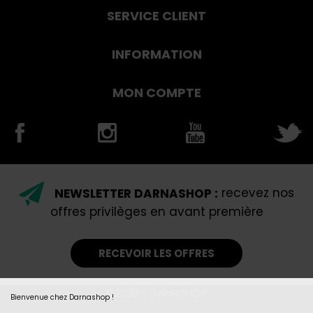
SERVICE CLIENT
INFORMATION
MON COMPTE
NEWSLETTER DARNASHOP :
recevez nos
offres privilèges en avant première
RECEVOIR LES OFFRES
©2026 - DARNASHOP
Bienvenue chez Darnashop !