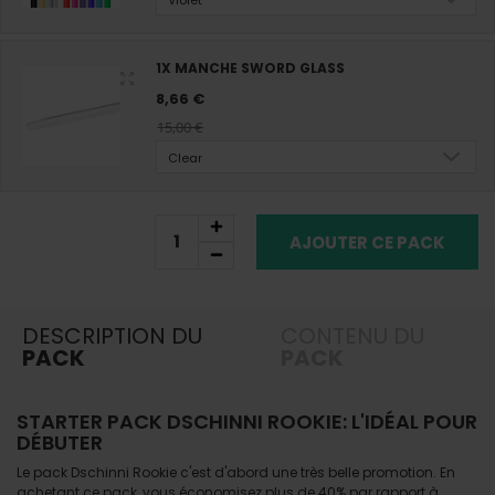
Violet
1X MANCHE SWORD GLASS
8,66 €
15,00 €
Clear
AJOUTER CE PACK
DESCRIPTION DU
CONTENU DU
PACK
PACK
STARTER PACK DSCHINNI ROOKIE: L'IDÉAL POUR
DÉBUTER
Le pack Dschinni Rookie c'est d'abord une très belle promotion. En
achetant ce pack, vous économisez plus de 40% par rapport à