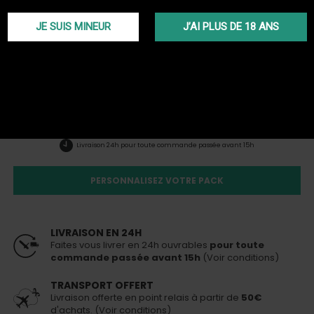
Le starter Pack Rookie est une offre spéciale qui vous permettra
JE SUIS MINEUR
J’AI PLUS DE 18 ANS
d'entrer dans lemonde de la chicha avec des produits de qualité
mais sans vous ruiner! Pensé autour d'une chicha Dschinni de
grande qualité, le pack Rookie contient tout ce dont vous avez
besoin, de l'allume charbon au système de chauffe en passant
par un tuyau gros débit. Profitez d'une remise exceptionnelle de
près de 45%!
Plus d'infos
119,00 €
206,00 €
En stock
Livraison 24h
pour toute commande passée avant 15h
PERSONNALISEZ VOTRE PACK
LIVRAISON EN 24H
Faites vous livrer en 24h ouvrables
pour toute
commande passée avant 15h
(Voir conditions)
TRANSPORT OFFERT
Livraison offerte en point relais à partir de
50€
d'achats. (Voir conditions)