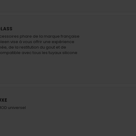
GLASS
ccessoires phare de la marque française
leen vise à vous offrir une expérience
ée, de la restitution du gout et de
ompatible avec tous les tuyaux silicone
UXE
MOD universel