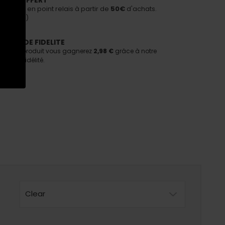
PORT OFFERT
n offerte en point relais à partir de
50€
d'achats.
nditions)
AMME DE FIDELITE
tant ce produit vous gagnerez
2,98 €
grâce à notre
e de fidélité.
Clear