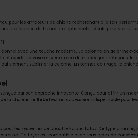
 pour les amateurs de chicha recherchant à la fois performan
ra une expérience de fumée exceptionnelle, idéale pour vos sessi
ah
ditionnel avec une touche moderne. Sa colonne en acier inoxydab
e et rapide. Le vase en verre, orné de motifs géométriques, lui co
qui viennent sublimer la colonne. En termes de tirage, la chich
el
istingue par son approche innovante. Conçu pour offrir un max
 de la chaleur. Le
Rebel
est un accessoire indispensable pour le
pour les systèmes de chauffe Kaloud Lotus. De type phunnel, il 
voureuse. Ce foyer est compatible avec tous types de consommab