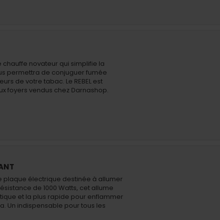
chauffe novateur qui simplifie la
vous permettra de conjuguer fumée
rs de votre tabac. Le REBEL est
ux foyers vendus chez Darnashop.
ANT
e plaque électrique destinée à allumer
ésistance de 1000 Watts, cet allume
atique et la plus rapide pour enflammer
a. Un indispensable pour tous les