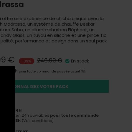
drassa
 offre une expérience de chicha unique avec la
h Madrassa, un système de chauffe Beskar
Katuro Sobo, un allume-charbon Eléphant, un
ndy Glass, un tuyau en silicone et une pince Tic
qualité, performance et design dans un seul pack.
99 €
246,90 €
En stock
-39%
aison 24h
pour toute commande passée avant 15h
PERSONNALISEZ VOTRE PACK
ON EN 24H
ous livrer en 24h ouvrables
pour toute commande
avant 15h
(Voir conditions)