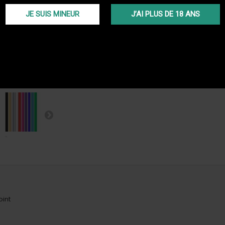
TRANS
Livraiso
JE SUIS MINEUR
J’AI PLUS DE 18 ANS
(Voir co
PROGR
En ache
programm
oint