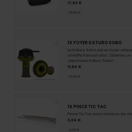
17,62 €
29,00 €
1X FOYER KATURO SOBO
Le Katuro Sobo est un foyer arti
chauffe Kaloud Lotus. Obtenez u
Japonaise Katuro Sobo!
11,54 €
19,00 €
1X PINCE TIC TAC
Pince Tic Tac pour charbon de ch
3,04 €
5,00 €