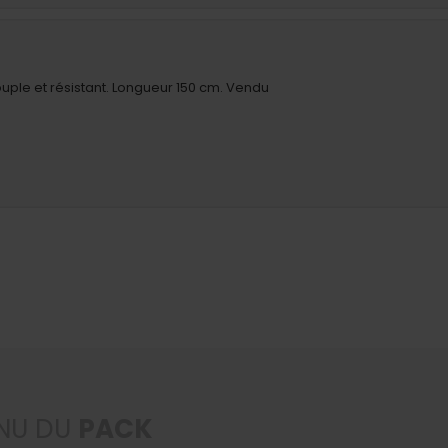
souple et résistant. Longueur 150 cm. Vendu
NU DU
PACK