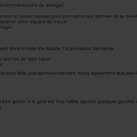
 recommandations de dosage).
ndes et laissez reposer pour permettre aux arômes de se déve
iel et votre espace de travail.
rtager.
ent dans la base d’e-liquide. Ce processus demande :
es arômes de type tabac.
s.
réparation finie, puis quotidiennement. Notez également que plus 
 être goûté. Si le goût est trop faible, ajoutez quelques gouttes
e.