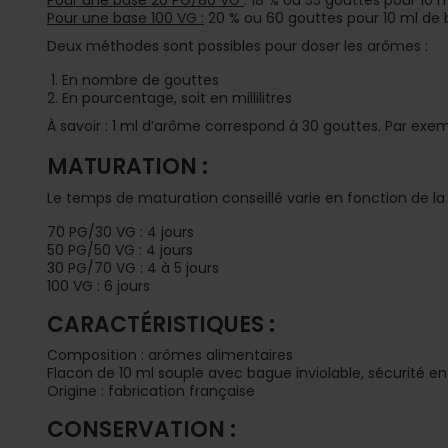
Pour une base 20 PG/80 VG
: 18 % ou 55 gouttes pour 10 
Pour une base 100 VG :
20 % ou 60 gouttes pour 10 ml de
Deux méthodes sont possibles pour doser les arômes :
En nombre de gouttes
En pourcentage, soit en millilitres
À savoir : 1 ml d’arôme correspond à 30 gouttes. Par exemp
MATURATION :
Le temps de maturation conseillé varie en fonction de la
70 PG/30 VG : 4 jours
50 PG/50 VG : 4 jours
30 PG/70 VG : 4 à 5 jours
100 VG : 6 jours
CARACTÉRISTIQUES :
Composition : arômes alimentaires
Flacon de 10 ml souple avec bague inviolable, sécurité e
Origine : fabrication française
CONSERVATION :