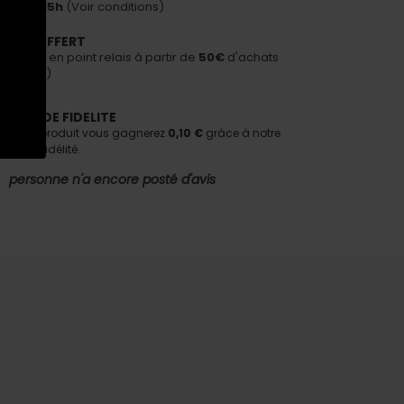
avant 15h
(Voir conditions)
PORT OFFERT
n offerte en point relais à partir de
50€
d'achats
nditions)
AMME DE FIDELITE
tant ce produit vous gagnerez
0,10 €
grâce à notre
e de fidélité.
personne n'a encore posté d'avis