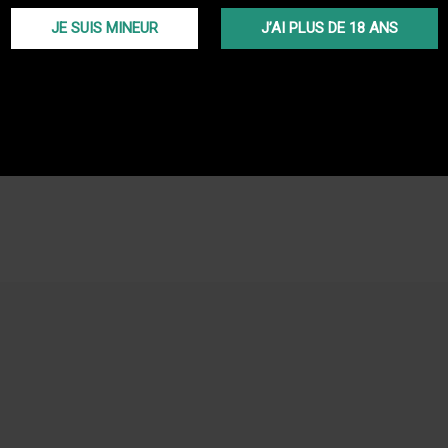
passée 
JE SUIS MINEUR
J’AI PLUS DE 18 ANS
TRANS
Livraiso
(Voir co
PROGR
En ache
programm