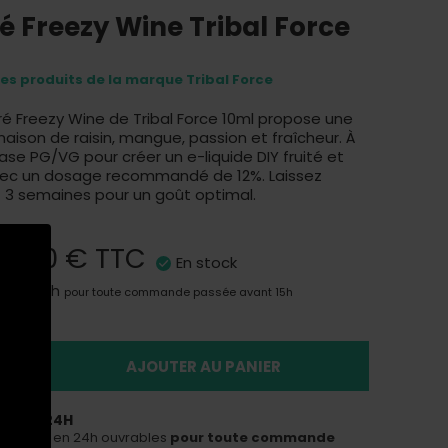
 Freezy Wine Tribal Force
res produits de la marque Tribal Force
é Freezy Wine de Tribal Force 10ml propose une
aison de raisin, mangue, passion et fraîcheur. À
ase PG/VG pour créer un e-liquide DIY fruité et
avec un dosage recommandé de 12%. Laissez
3 semaines pour un goût optimal.
5,90 €
TTC
En stock
aison 24h
pour toute commande passée avant 15h
AJOUTER AU PANIER
ON EN 24H
ous livrer en 24h ouvrables
pour toute commande