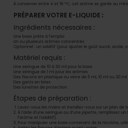
À conserver entre 4 et 16 °C, cet arôme se garde au m
PRÉPARER VOTRE E-LIQUIDE :
Ingrédients nécessaires :
Une base prête à l’emploi
Un ou plusieurs arômes concentrés
Optionnel : un additif (pour ajuster le goût sucré, acide, 
Matériel requis :
Une seringue de 10 à 30 ml pour la base
Une seringue de 1 ml pour les arômes
Des flacons en plastique ou verre de 5 ml, 10 ml ou 30 ml
Des gants en latex
Des lunettes de protection
Étapes de préparation :
Lavez-vous les mains et installez-vous sur un plan de t
À l’aide d’une seringue ou d’une pipette, remplissez un f
l’arôme et l’additif).
Pour manipuler une base contenant de la nicotine, utili
Agitez les flacons d’arôme avant usage.