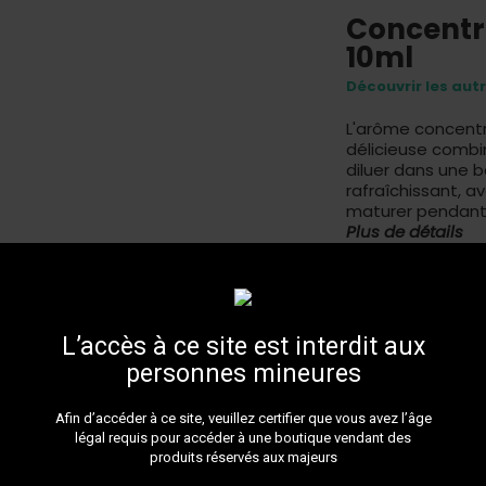
Concentré
10ml
Découvrir les aut
L'arôme concentr
délicieuse combin
diluer dans une b
rafraîchissant, 
maturer pendant 
Plus de détails
Livr
L’accès à ce site est interdit aux
personnes mineures
Afin d’accéder à ce site, veuillez certifier que vous avez l’âge
légal requis pour accéder à une boutique vendant des
LIVRAIS
produits réservés aux majeurs
Faites v