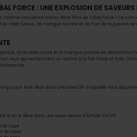
BAL FORCE : UNE EXPLOSION DE SAVEURS 
 l’arôme concentré Freezy Wine 10ml de Tribal Force ! Ce conce
il de raisin juteux, de mangue sucrée et de fruit de la passion 
NTE
ropicaux, où le raisin sucré et la mangue juteuse se rencontren
pour ceux qui recherchent un arôme à la fois fruité et frais. Ce
îchissantes.
onçu pour être dilué dans une base DIY à laquelle vous ajoutere
tré si on le dilue dans une base neutre à 50%de PG/VG
l de base
ml de base