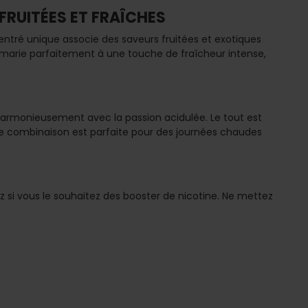
FRUITÉES ET FRAÎCHES
ntré unique associe des saveurs fruitées et exotiques
se marie parfaitement à une touche de fraîcheur intense,
t harmonieusement avec la passion acidulée. Le tout est
tte combinaison est parfaite pour des journées chaudes
z si vous le souhaitez des booster de nicotine. Ne mettez