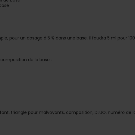
ml de base
 base
le, pour un dosage à 5 % dans une base, il faudra 5 ml pour 100 m
 composition de la base :
nfant, triangle pour malvoyants, composition, DLUO, numéro de l