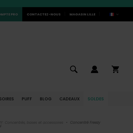
MPTE PRO
CONTACTEZ-NOUS
MAGASIN LILLE
SOIRES
PUFF
BLOG
CADEAUX
SOLDES
IY: Concentrés, bases et accessoires
•
Concentré Freezy
l