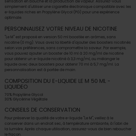
sensation en bouche et la production de vapeur. Assurez-vous
simplement d'utiliser une cigarette électronique compatible avec les
e-liquides riches en Propylène Glycol (PG) pour une expérience
optimale.
PERSONNALISEZ VOTRE NIVEAU DE NICOTINE
"Le M" est proposé en version 50 ml boostée en arômes, sans
nicotine (0 mg). Vous avez la liberté d'ajouter des boosters nicotinés
selon vos préférences, sans compromettre la saveur. Par exemple,
vous pouvez ajouter un booster de 10 ml à 20 mg/ml de nicotine
pour obtenir un e-liquide nicotiné à 3,3 mg/ml, ou mélanger le
liquide avec deux boosters pour obtenir 70 ml à 5,7 mg/ml. La
personnalisation est à portée de main.
COMPOSITION DU E-LIQUIDE LE M 50 ML -
LIQUIDEO
70% Propylène Glycol
30% Glycérine Végétale
CONSEILS DE CONSERVATION
Pour préserver la qualité de votre e-liquide "Le M", veillez à le
conserver dans un endroit sec, à température ambiante, à l'abri de
la lumière. Après chaque utilisation, assurez-vous de bien reboucher
le flacon.