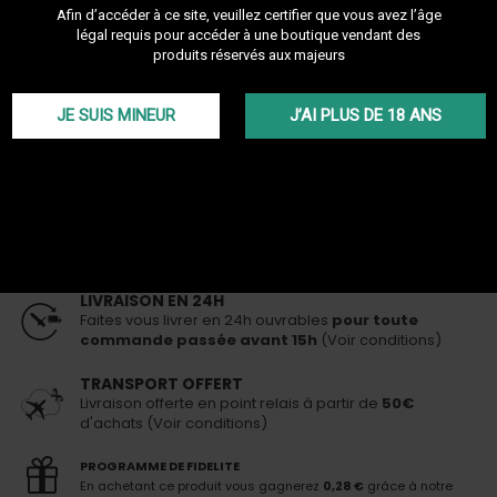
compromettre votre santé.
Afin d’accéder à ce site, veuillez certifier que vous avez l’âge
Plus de détails
légal requis pour accéder à une boutique vendant des
produits réservés aux majeurs
TTC
14,90 €
En stock
Livraison 24h
pour toute commande passée avant 15h
JE SUIS MINEUR
J’AI PLUS DE 18 ANS
0 MG/ML
AJOUTER AU PANIER
LIVRAISON EN 24H
Faites vous livrer en 24h ouvrables
pour toute
commande passée avant 15h
(Voir conditions)
TRANSPORT OFFERT
Livraison offerte en point relais à partir de
50€
d'achats (Voir conditions)
PROGRAMME DE FIDELITE
En achetant ce produit vous gagnerez
0,28 €
grâce à notre