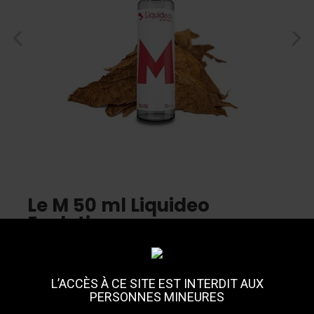
Le M 50 ml Liquideo
Evolution
Découvrir les autres produits de la marque
Liquideo
Découvrez "Le M" de Liquideo, un e-liquide classique au goût
L’ACCÈS À CE SITE EST INTERDIT AUX
intense de tabac blond sec. Fabriqué en France, il offre une base
PERSONNES MINEURES
PG/VG de 70/30 pour une expérience de vapotage équilibrée.
Personnalisez votre taux de nicotine et profitez du Far West sans