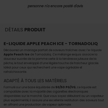
personne n'a encore posté d'avis
DÉTAILS
PRODUIT
E-LIQUIDE APPLE PEACH ICE - TORNADOLIQ
Découvrez un mariage parfait de saveurs fraîches avec l’e-liquide
Apple Peach Ice
de Tornadoliq. Ce mélange exquis associe la
douceur sucrée de la pomme verte à la tendresse juteuse de la
pêche, le tout enveloppé d’une légère touche de fraîcheur glacée.
Idéal pour ceux qui recherchent une vape agréable et
rafraîchissante.
ADAPTÉ À TOUS LES MATÉRIELS
Formulé sur une base équilibrée de
50/50 PG/VG
, ce liquide est
compatible avec la majorité des cigarettes électroniques
disponibles sur le marché. Que vous soyez débutant ou un vapoteur
plus expérimenté, il assure une excellente restitution des saveurs tout
en offrant une production de vapeur optimale.