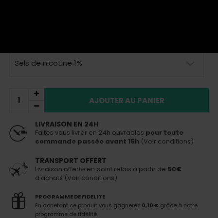
Plus de détails
TTC
5,90 €
En stock
Livraison 24h
pour toute commande passée avant 15h
Sels de nicotine 1%
AJOUTER AU PANIER
LIVRAISON EN 24H
Faites vous livrer en 24h ouvrables
pour toute
commande passée avant 15h
(Voir conditions)
TRANSPORT OFFERT
Livraison offerte en point relais à partir de
50€
d'achats (Voir conditions)
PROGRAMME DE FIDELITE
En achetant ce produit vous gagnerez
0,10 €
grâce à notre
programme de fidélité.