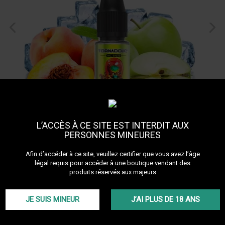
L’ACCÈS À CE SITE EST INTERDIT AUX
PERSONNES MINEURES
Tornadoliq Apple Peach
Afin d’accéder à ce site, veuillez certifier que vous avez l’âge
Ice
légal requis pour accéder à une boutique vendant des
produits réservés aux majeurs
Découvrir les autres produits de la marque
Tornadoliq
Plongez dans une expérience rafraîchissante avec l’e-liquide
JE SUIS MINEUR
J’AI PLUS DE 18 ANS
Apple Peach Ice de Tornadoliq. Un mix délicieux de pomme verte,
pêche sucrée et fraîcheur glacée. Compatible avec tous les
matériels grâce à sa base 50/50 PG/VG.