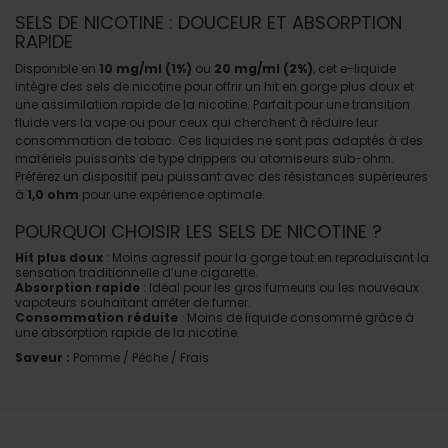
SELS DE NICOTINE : DOUCEUR ET ABSORPTION
RAPIDE
Disponible en
10 mg/ml (1%)
ou
20 mg/ml (2%)
, cet e-liquide
intègre des sels de nicotine pour offrir un hit en gorge plus doux et
une assimilation rapide de la nicotine. Parfait pour une transition
fluide vers la vape ou pour ceux qui cherchent à réduire leur
consommation de tabac. Ces liquides ne sont pas adaptés à des
matériels puissants de type drippers ou atomiseurs sub-ohm.
Préférez un dispositif peu puissant avec des résistances supérieures
à
1,0 ohm
pour une expérience optimale.
POURQUOI CHOISIR LES SELS DE NICOTINE ?
Hit plus doux
: Moins agressif pour la gorge tout en reproduisant la
sensation traditionnelle d’une cigarette.
Absorption rapide
: Idéal pour les gros fumeurs ou les nouveaux
vapoteurs souhaitant arrêter de fumer.
Consommation réduite
: Moins de liquide consommé grâce à
une absorption rapide de la nicotine.
Saveur :
Pomme / Pêche / Frais