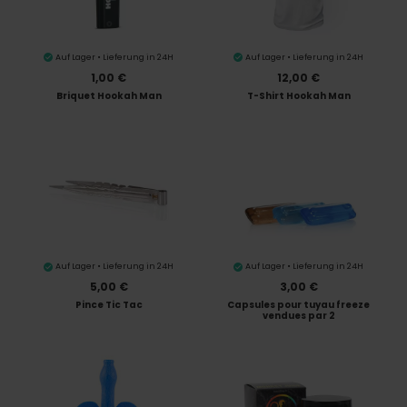
Auf Lager • Lieferung in 24H
Auf Lager • Lieferung in 24H
1,00 €
12,00 €
Briquet Hookah Man
T-Shirt Hookah Man
Auf Lager • Lieferung in 24H
Auf Lager • Lieferung in 24H
5,00 €
3,00 €
Pince Tic Tac
Capsules pour tuyau freeze
vendues par 2