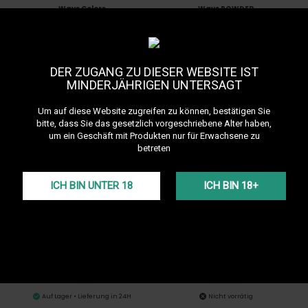
Ways Colors
Ways POWDER
DER ZUGANG ZU DIESER WEBSITE IST
MINDERJÄHRIGEN UNTERSAGT
Um auf diese Website zugreifen zu können, bestätigen Sie
bitte, dass Sie das gesetzlich vorgeschriebene Alter haben,
um ein Geschäft mit Produkten nur für Erwachsene zu
Auf Lager • Lieferung in 24H
Nicht vorrätig
betreten
9,90 €
19,90 €
Fourchette à tabac Beskar
Chaise Pliante Skull
ICH BIN UNTER 18
ICH BIN 18+
Auf Lager • Lieferung in 24H
Nicht vorrätig