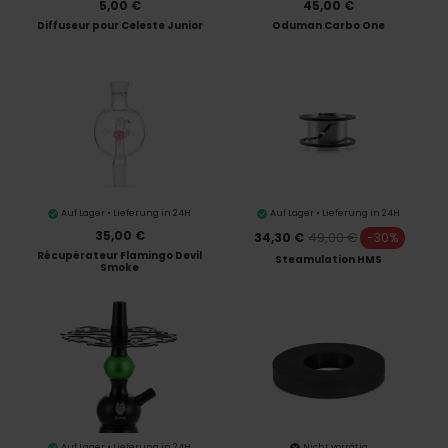
5,00 €
45,00 €
Diffuseur pour Celeste Junior
Oduman Carbo One
Auf Lager • Lieferung in 24H
Auf Lager • Lieferung in 24H
35,00 €
49,00 €
34,30 €
-30%
Récupérateur Flamingo Devil
Steamulation HMS
Smoke
Auf Lager • Lieferung in 24H
Nicht vorrätig