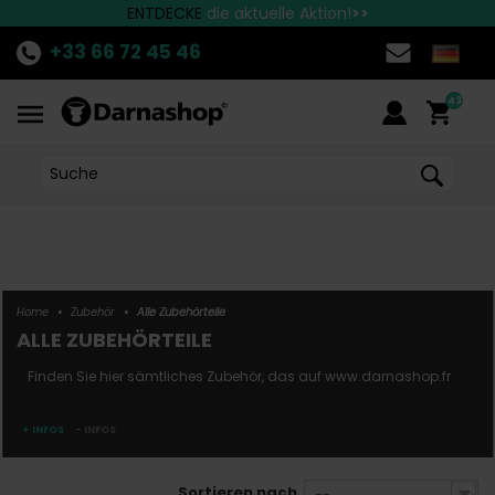
Die besten Marken finden Sie bei Darnashop
Schnelle Lieferung nach Deutschland!
ENTDECKE
die aktuelle Aktion!
>>
+33 66 72 45 46
43
Home
•
Zubehör
•
Alle Zubehörteile
ALLE ZUBEHÖRTEILE
Finden Sie hier sämtliches Zubehör, das auf www.darnashop.fr
+ INFOS
- INFOS
Sortieren nach
--