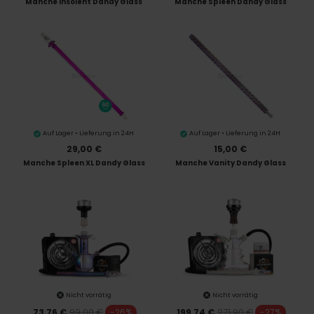
Manche Insolent Dandy Glass
Manche Spleen Dandy Glass
Auf Lager • Lieferung in 24H
Auf Lager • Lieferung in 24H
29,00 €
15,00 €
Manche Spleen XL Dandy Glass
Manche Vanity Dandy Glass
Nicht vorrätig
Nicht vorrätig
99,00 €
271,90 €
73,76 €
-26%
199,74 €
-27%