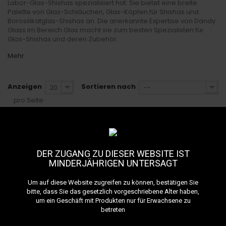
Labor-Glas-Shishas spezialisiert hat. Sie bietet eine breite
Palette von Glas-Schläuchen, Glas-Köpfen für Shishas und
Borosilikatglas-Shishas an. Die anerkannte Expertise von Dandy
Glass im Bereich Glas macht sie zum besten Spezialisten für
Glas-Shishas und deren Zubehör.
Mehr
Anzeigen
Sortieren nach
20
--
pro Seite
DER ZUGANG ZU DIESER WEBSITE IST
MINDERJÄHRIGEN UNTERSAGT
Um auf diese Website zugreifen zu können, bestätigen Sie
bitte, dass Sie das gesetzlich vorgeschriebene Alter haben,
Nicht vorrätig
Auf Lager • Lieferung in 24H
um ein Geschäft mit Produkten nur für Erwachsene zu
99,00 €
149,00 €
betreten
Chicha Alambic Dandy Glass
Chicha Majordome Dandy Glass