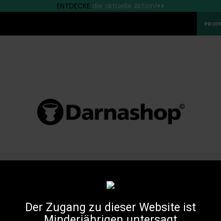
Die besten Marken finden Sie bei Darnashop
Schnelle Lieferung nach Deutschland!
ENTDECKE
die aktuelle Aktion!
>>
PROF
SHISHA-
KOHLEN
SCHLÄUCHE
KÖPFE
Z
GESCHMACK
Der Zugang zu dieser Website ist
Minderjährigen untersagt