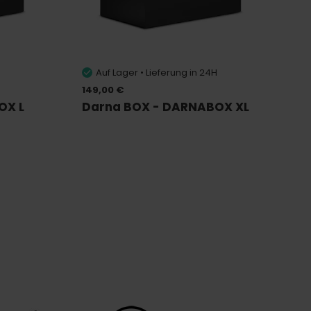
H
Auf Lager • Lieferung in 24H
149,00 €
OX L
Darna BOX - DARNABOX XL