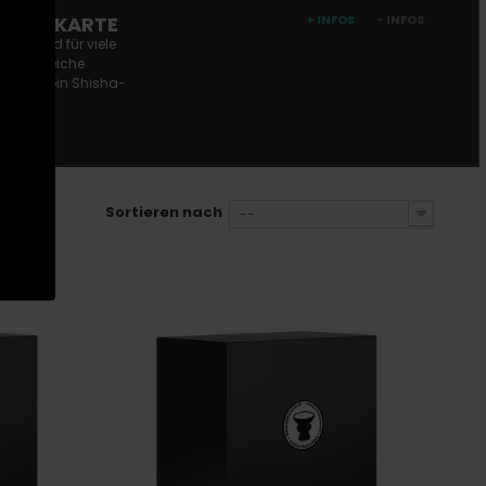
SCHENKKARTE
+ INFOS
- INFOS
ndet und für viele
bt zahlreiche
selbst kein Shisha-
Sortieren nach
--