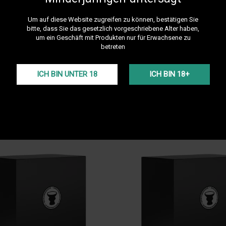
ERSCHENKEN: DENKEN SIE AN DIE DARNASHOP-GE
Um auf diese Website zugreifen zu können, bestätigen Sie
ken ist eine originelle Geschenkidee, die Nützliches mit Angenehmem verbi
bitte, dass Sie das gesetzlich vorgeschriebene Alter haben,
 Ob du einer Frau oder einem Mann eine Shisha schenken möchtest – es gi
um ein Geschäft mit Produkten nur für Erwachsene zu
 und Marken zur Auswahl, die alle bei Darnashop erhältlich sind. Wenn du 
betreten
ICH BIN UNTER 18
ICH BIN 18+