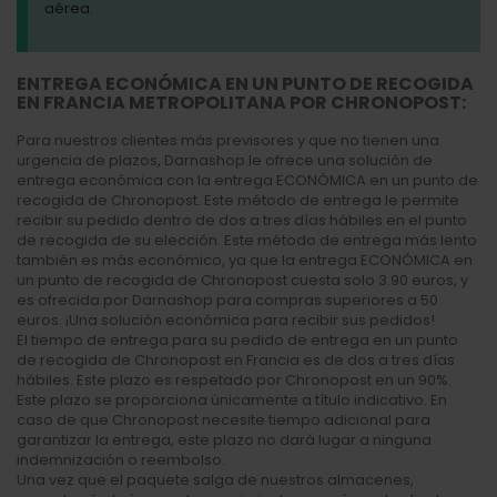
aérea.
ENTREGA ECONÓMICA EN UN PUNTO DE RECOGIDA
EN FRANCIA METROPOLITANA POR CHRONOPOST:
Para nuestros clientes más previsores y que no tienen una
urgencia de plazos, Darnashop le ofrece una solución de
entrega económica con la entrega ECONÓMICA en un punto de
recogida de Chronopost. Este método de entrega le permite
recibir su pedido dentro de dos a tres días hábiles en el punto
de recogida de su elección. Este método de entrega más lento
también es más económico, ya que la entrega ECONÓMICA en
un punto de recogida de Chronopost cuesta solo 3.90 euros, y
es ofrecida por Darnashop para compras superiores a 50
euros. ¡Una solución económica para recibir sus pedidos!
El tiempo de entrega para su pedido de entrega en un punto
de recogida de Chronopost en Francia es de dos a tres días
hábiles. Este plazo es respetado por Chronopost en un 90%.
Este plazo se proporciona únicamente a título indicativo. En
caso de que Chronopost necesite tiempo adicional para
garantizar la entrega, este plazo no dará lugar a ninguna
indemnización o reembolso.
Una vez que el paquete salga de nuestros almacenes,