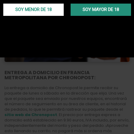
SOY MENOR DE 18
SOY MAYOR DE 18
ENTREGA A DOMICILIO EN FRANCIA
METROPOLITANA POR CHRONOPOST:
La entrega a domicilio de Chronopost le permite recibir su
paquete de lunes a sábado en la dirección que elija. Una vez
que el paquete sea enviado por nuestros equipos, encontrará
el número de seguimiento en su área de cliente, en el historial
de pedidos, lo que le permitirá rastrear su paquete desde el
sitio web de Chronopost
. El precio por entrega express a
domicilio está establecido en 9.90 euros, IVA incluido, por envío,
independientemente del monto y peso del pedido. ¡Aproveche
esto llenando su carrito; no pagará más si ordena más