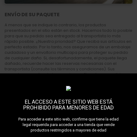
ENVÍO DE SU PAQUETE
A menos que se indique lo contrario, los productos
presentados en el sitio están en stock. Hacemos todo lo posible
para que su pedido sea entregado al transportista lo más
rápido posible. ¿Nuestra prioridad? Que reciba sus artículos en
perfecto estado. Por lo tanto, nos aseguramos de un embalaje
cuidadoso y un envoltorio multicapa para proteger su pedido
de cualquier daño. Si, desafortunadamente, el paquete llega
dañado, recuerde hacer las reservas necesarias con el
transportista (consulte los términos y condiciones). Sus
paquetes se envían de lunes a viernes. Si realiza un pedido
después de las 3 p. m., su pedido se enviará el siguiente día
hábil (excluyendo sábados, domingos y festivos). Para recibir
su paquete, Darnashop le ofrece varias opciones de entrega,
dependiendo de su lugar de residencia y el método de retiro:
EL ACCESO A ESTE SITIO WEB ESTÁ
Reside en Francia Metropolitana (incluida Córcega)
PROHIBIDO PARA MENORES DE EDAD
Para acceder a este sitio web, confirme que tiene la edad
legal requerida para acceder a una tienda que vende
productos restringidos a mayores de edad