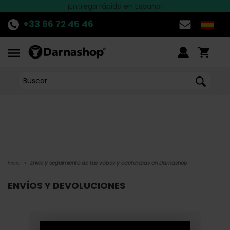
Descubre
Las mejores marcas están en Darnashop
¡Entrega rápida en España!
LA PROMOCION
del momento!
>>
+33 66 72 45 46
Inicio
•
Envío y seguimiento de tus vapes y cachimbas en Darnashop
ENVÍOS Y DEVOLUCIONES