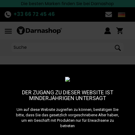
Die besten Marken finden Sie bei Darnashop
Schnelle Lieferung nach Deutschland!
ENTDECKE
die aktuelle Aktion!
>>
+33 66 72 45 46
Home
•
Zubehör
•
Kohlenhalter
KOHLENHALTER
DER ZUGANG ZU DIESER WEBSITE IST
MINDERJÄHRIGEN UNTERSAGT
Der Kohlehalter ist ein unverzichtbares Zubehör für alle Shisha-
Raucher, um ihre Lieblings-Shisha sicher zu genießen. Praktisch
Um auf diese Website zugreifen zu können, bestätigen Sie
zum Transportieren der Kohlen und zum Entsorgen der Asche,
bitte, dass Sie das gesetzlich vorgeschriebene Alter haben,
bietet Darnashop Kohlehalter in allen Größen an, vom
um ein Geschäft mit Produkten nur für Erwachsene zu
kompaktesten bis zum größten Modell.
betreten