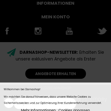
INFORMATIONEN
MEIN KONTO
DARNASHOP-NEWSLETTER:
Erhalten Sie
unsere exklusiven Angebote als Erster
ANGEBOTE ERHALTEN
©2026DARNASHOP
Willkommen bei Darnashop!
Wir möchten Sie darauf hinweisen, dass unsere Website Cookies zu
Sicherheitszwecken und zur Optimierung Ihrer Kundenerfahrung verwendet.
Mehr Informationen
Cookies anpassen