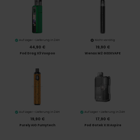
Auf Lager • Lieferung in 24H
Nicht vorrätig
44,90 €
19,90 €
Pod Drag X3 Voopoo
Wenax M2 GEEKVAPE
Auf Lager • Lieferung in 24H
Auf Lager • Lieferung in 24H
19,90 €
17,90 €
Purely AIO Fumytech
Pod Gotek X III Aspire