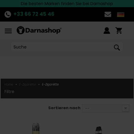
Die besten Marken finden Sie bei Darnashop
Schnelle Lieferung nach Deutschland!
ENTDECKE
die aktuelle Aktion!
>>
+33 66 72 45 46
Home
•
E-Zigarette
•
E-Zigarette
filtre
Sortieren nach
--