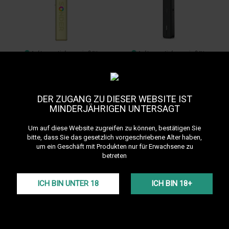
Auf Lager • Lieferung in 24H
Auf Lager • Lieferung in 24H
15,00 €
19,90 €
Pod Sonder Q2 GEEKVAPE
Pod Xros 5 Mini Vaporesso
DER ZUGANG ZU DIESER WEBSITE IST
MINDERJÄHRIGEN UNTERSAGT
Um auf diese Website zugreifen zu können, bestätigen Sie
bitte, dass Sie das gesetzlich vorgeschriebene Alter haben,
um ein Geschäft mit Produkten nur für Erwachsene zu
betreten
Auf Lager • Lieferung in 24H
Auf Lager • Lieferung in 24H
19,90 €
15,00 €
ICH BIN UNTER 18
ICH BIN 18+
Argus G3 Mini Voopoo
Pod Sonder U GEEKVAPE