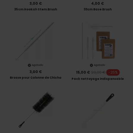
3,00 €
4,00 €
35cm Hookah Stem Brush
33cm Base Brush
Agotado
Agotado
3,00 €
20,00 €
15,00 €
-25%
Brosse pour Colonne de Chicha
Pack nettoyage indispensable