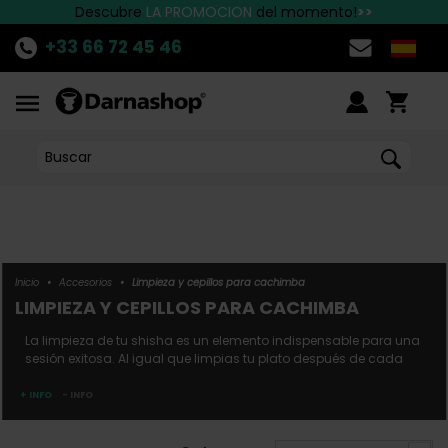
Descubre
Las mejores marcas están en Darnashop
¡Entrega rápida en España!
LA PROMOCION
del momento!
>>
+33 66 72 45 46
Inicio
•
Accesorios
•
Limpieza y cepillos para cachimba
LIMPIEZA Y CEPILLOS PARA CACHIMBA
La limpieza de tu shisha es un elemento indispensable para una
sesión exitosa. Al igual que limpias tu plato después de cada
comida, es absolutamente esencial limpiar tu shisha después
de cada uso. Los cepillos y productos de limpieza te permitirán
+ INFO
- INFO
conservar tu shisha por más tiempo y disfrutar de un mejor
sabor. Darnashop te ofrece cepillos ada...