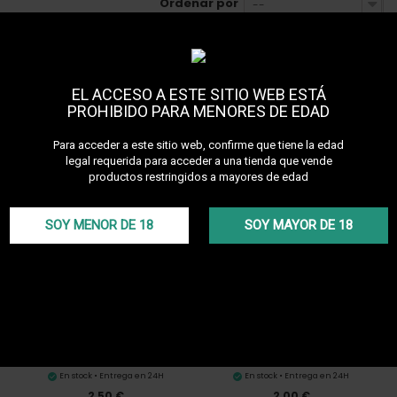
Ordenar por
--
EL ACCESO A ESTE SITIO WEB ESTÁ
PROHIBIDO PARA MENORES DE EDAD
Para acceder a este sitio web, confirme que tiene la edad
legal requerida para acceder a una tienda que vende
En stock • Entrega en 24H
Agotado
productos restringidos a mayores de edad
5,00 €
7,90 €
Schmand Weg Cleaning Powder
Hookah Cleaner
SOY MENOR DE 18
SOY MAYOR DE 18
En stock • Entrega en 24H
En stock • Entrega en 24H
2,50 €
2,00 €