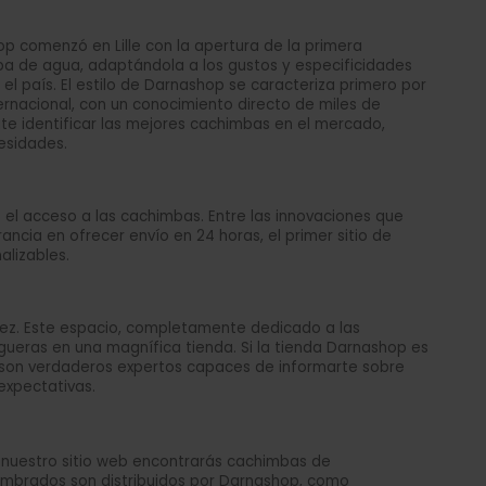
p comenzó en Lille con la apertura de la primera
ipa de agua, adaptándola a los gustos y especificidades
l país. El estilo de Darnashop se caracteriza primero por
ernacional, con un conocimiento directo de miles de
te identificar las mejores cachimbas en el mercado,
esidades.
 el acceso a las cachimbas. Entre las innovaciones que
cia en ofrecer envío en 24 horas, el primer sitio de
alizables.
Priez. Este espacio, completamente dedicado a las
ueras en una magnífica tienda. Si la tienda Darnashop es
es son verdaderos expertos capaces de informarte sobre
expectativas.
n nuestro sitio web encontrarás cachimbas de
enombrados son distribuidos por Darnashop, como