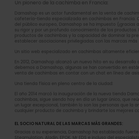
Un pionero de la cachimba en Francia:
Darnashop es un actor fundamental en la venta de cachimba
cafetería-tienda especializada en cachimbas en Francia. C
del público europeo, Darnashop se ha impuesto (¡gracias a
su rigor y por un profundo conocimiento de los productos.
productos de cachimbas y la capacidad de dominar la prep
establecer asociaciones privilegiadas con las marcas más 
Un sitio web especializado en cachimbas altamente eficie
En 2012, Darnashop alcanzó un nuevo hito en su desarrollo
debemos a Darnashop, algunas se han convertido en estánda
venta de cachimbas en contar con un chat en línea de asis
Una tienda física en pleno centro de la ciudad:
El año 2014 marcó la inauguración de la nueva tienda Darna
cachimbas, sigue siendo hoy en día un lugar único, que r
un lugar excepcional, también lo son las personas que la 
cualquier producto de cachimba y brindarte los mejores c
EL SOCIO NATURAL DE LAS MARCAS MÁS GRANDES:
Gracias a su experiencia, Darnashop ha establecido fuerte
Steamulation, Aladin, EPOK, Mr EDS e incluso del especial