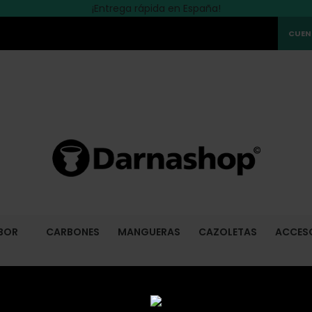
Descubre
Las mejores marcas están en Darnashop
¡Entrega rápida en España!
LA PROMOCION
del momento!
>>
CUEN
BOR
CARBONES
MANGUERAS
CAZOLETAS
ACCES
ISHA