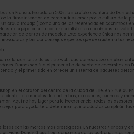
s en Francia. Iniciada en 2006, la increíble aventura de Darnasho
on la firme intención de compartir su amor por la cultura de la p
 un arduo trabajo!) como una de las referencias en cachimbas en e
 Nuestro equipo cuenta con especialistas en cachimbas a nivel int
aración de cientos de modelos. Esta experiencia única nos permi
innovadoras y brindar consejos expertos que se ajusten a tus nec
nte:
 con el lanzamiento de su sitio web, que democratizó ampliamente
res. Darnashop fue el primer sitio de venta de cachimbas en Fran
tencia y el primer sitio en ofrecer un sistema de paquetes person
shop en el corazón del centro de la ciudad de Lille, en 2 rue du 
eúne cientos de modelos de cachimbas, accesorios, cuencos y mang
animan. Aquí no hay lugar para la inexperiencia, todos los asesor
onsejos para ayudarte a determinar qué productos cumplirán tus 
s lazos con las marcas más prestigiosas. En nuestras tiendas y e
ista en vidrio Dandy Glass. Los fabricantes de los carbones más r