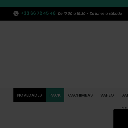
+33 66 72 45 46
De 10:00 a 18:30 - De lunes a sábado
NOVEDADES
PACK
CACHIMBAS
VAPEO
SA
DE
SH