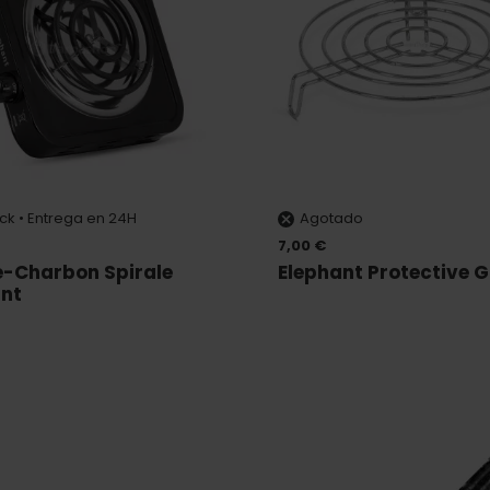
ock • Entrega en 24H
Agotado
7,00 €
e-Charbon Spirale
Elephant Protective G
ant