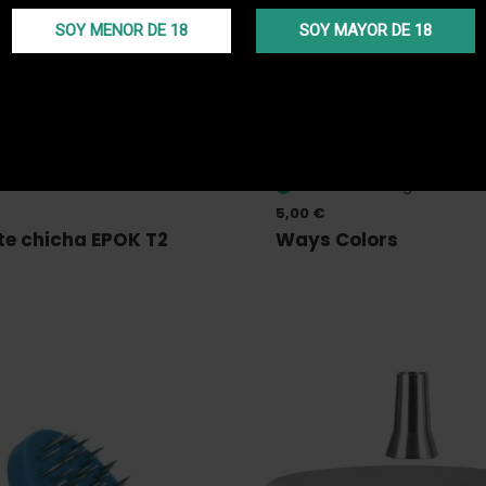
SOY MENOR DE 18
SOY MAYOR DE 18
ado
En stock • Entrega en 24H
5,00 €
te chicha EPOK T2
Ways Colors