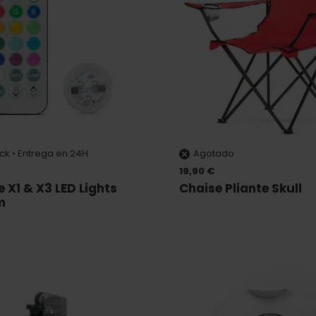
ock • Entrega en 24H
Agotado
19,90 €
e X1 & X3 LED Lights
Chaise Pliante Skull
m