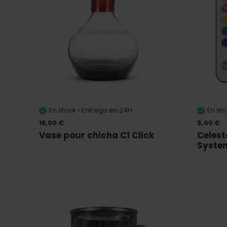
En stock • Entrega en 24H
En st
18,00 €
5,00 €
Vase pour chicha C1 Click
Celest
Syste