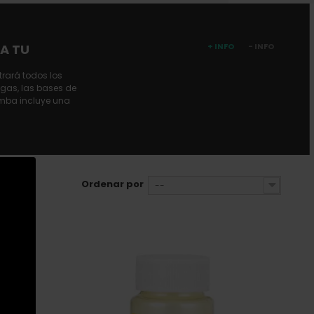
RA TU
+ INFO
- INFO
trará todos los
 gas, las bases de
imba incluye una
Ordenar por
--