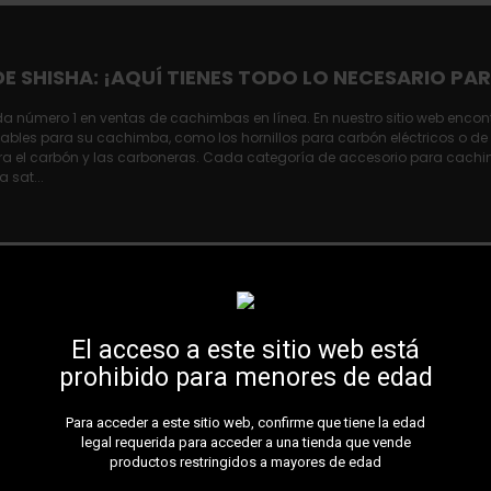
E SHISHA: ¡AQUÍ TIENES TODO LO NECESARIO PA
da número 1 en ventas de cachimbas en línea. En nuestro sitio web encon
ables para su cachimba, como los hornillos para carbón eléctricos o de
ara el carbón y las carboneras. Cada categoría de accesorio para cach
 sat...
El acceso a este sitio web está
prohibido para menores de edad
Para acceder a este sitio web, confirme que tiene la edad
legal requerida para acceder a una tienda que vende
productos restringidos a mayores de edad