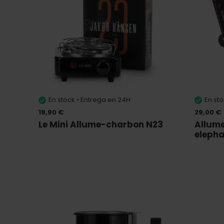
En stock • Entrega en 24H
En st
19,90 €
29,00 €
Le Mini Allume-charbon N23
Allum
eleph