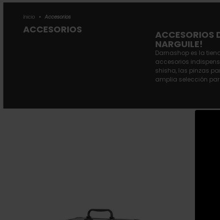
Inicio
•
Accesorios
ACCESORIOS
ACCESORIOS D
NARGUILE!
Darnashop es la tien
accesorios indispens
shisha, las pinzas p
amplia selección para