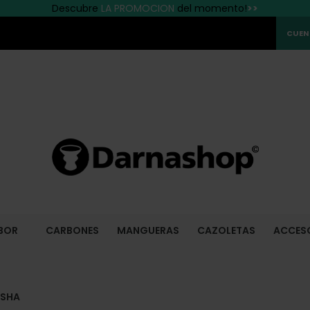
Descubre
Las mejores marcas están en Darnashop
¡Entrega rápida en España!
LA PROMOCION
del momento!
>>
CUEN
BOR
CARBONES
MANGUERAS
CAZOLETAS
ACCES
ISHA