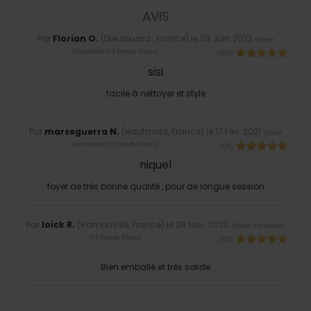
AVIS
Par
Florian O.
(Dieulouard , France) le
03 Juin 2022
(
Foyer
:
Glassbowl FIX Dandy Glass
)
(
5
/
5
)
sisi
facile à nettoyer et style
Par
marseguerra N.
(Hautmont, France) le
17 Fév. 2021
(
Foyer
:
Glassbowl FIX Dandy Glass
)
(
5
/
5
)
niquel
foyer de très bonne qualité , pour de longue session
Par
loick R.
(Ramonville, France) le
29 Nov. 2020
(
Foyer Glassbowl
:
FIX Dandy Glass
)
(
5
/
5
)
Bien emballé et très solide