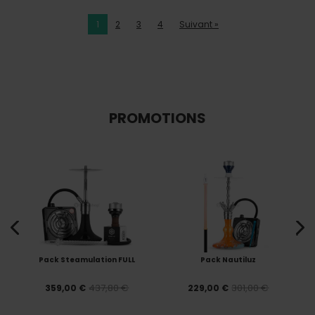
1
2
3
4
Suivant »
PROMOTIONS
Pack Steamulation FULL
Pack Nautiluz
437,80 €
301,00 €
359,00 €
229,00 €