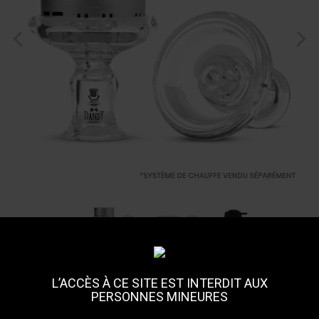
L’ACCÈS À CE SITE EST INTERDIT AUX
Foyer Glassbowl FIX Dandy
PERSONNES MINEURES
Glass