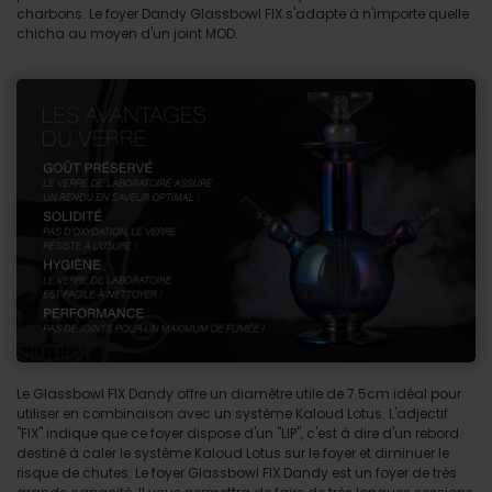
charbons. Le foyer Dandy Glassbowl FIX s'adapte à n'importe quelle
chicha au moyen d'un joint MOD.
Le Glassbowl FIX Dandy offre un diamètre utile de 7.5cm idéal pour
utiliser en combinaison avec un système Kaloud Lotus. L'adjectif
"FIX" indique que ce foyer dispose d'un "LIP", c'est à dire d'un rebord
destiné à caler le système Kaloud Lotus sur le foyer et diminuer le
risque de chutes. Le foyer Glassbowl FIX Dandy est un foyer de très