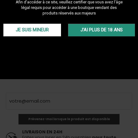
Afin d’accéder à ce site, veuillez certifier que vous avez l’âge
Référence :
glassbowlfix
légal requis pour accéder à une boutique vendant des
produits réservés aux majeurs
Découvrir les autres produits de la marque Dandy
Glass
JE SUIS MINEUR
J’AI PLUS DE 18 ANS
Le foyer GlassBowl fix est une tête en verre de la marque Dandy
Glass. Ce foyer en verre de laboratoire résistant à la chaleur est
compatible avec le Kaloud Lotus. Il préserve la saveur de votre
tabac sans retenir le gout des sessions précédentes. Idéal longues
session et grosse fumée!
Plus de détails
TTC
20,00 €
Épuisé
Ce produit n'est plus en stock
Prévenez-moi lorsque le produit est disponible
LIVRAISON EN 24H
Faites vous livrer en 24h ouvrables
pour toute