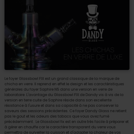
Le foyer Glassbowl FIX est un grand classique de la marque de
chicha en verre. Il reprend en effet le design et les caractéristiques
générales du foyer Saphire N5 dans une version en verre de
laboratoire. L'avantage du Glassbowl FIX de Dandy vis à vis de la
version en terre cuite de Saphire réside dans son excellente
résistance à l'usure et dans sa capacité à ne pas conserver la
saveurs des sessions précédentes. Ce foyer Dandy Glass ne retient
pas le gout et les odeurs des tabacs que vous avez fumé
précédemment. Le Glassbowl fix est en outre très facile à préparer et
à gérer en chauffe car le caractère transparent du verre vous
permettra de surveiller la cuisson et d'adapter la chaleur de vos