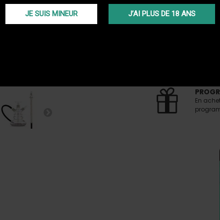
JE SUIS MINEUR
J’AI PLUS DE 18 ANS
LIVRAIS
Faites v
passée 
TRANS
Livraiso
(Voir co
PROGR
En ache
programm