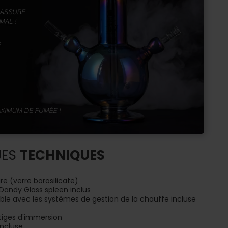
UES
TECHNIQUES
re (verre borosilicate)
Dandy Glass spleen inclus
ble avec les systèmes de gestion de la chauffe incluse
 tiges d'immersion
incluse