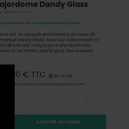
ajordome Dandy Glass
e-golden rainbow
res produits de la marque Dandy Glass
ome est un narguilé entièrement en verre de
a marque Dandy Glass. Avec son vase massif et
cha de luxe est conçue pour une restitution
veur et ne retiens pas le gout des sessions
149,00 €
TTC
En stock
aison 24h
pour toute commande passée avant 15h
AJOUTER AU PANIER