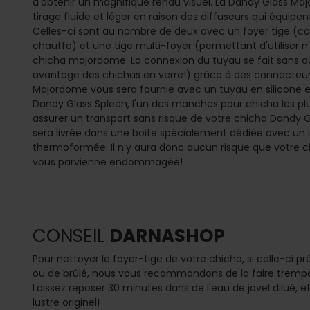
d'obtenir un magnifique rendu visuel. La Dandy Glass M
tirage fluide et léger en raison des diffuseurs qui équipen
Celles-ci sont au nombre de deux avec un foyer tige (
chauffe) et une tige multi-foyer (permettant d'utiliser n
chicha majordome. La connexion du tuyau se fait sans auc
avantage des chichas en verre!) grâce à des connecteurs
Majordome vous sera fournie avec un tuyau en silicone
Dandy Glass Spleen, l'un des manches pour chicha les pl
assurer un transport sans risque de votre chicha Dandy 
sera livrée dans une boite spécialement dédiée avec un 
thermoformée. Il n'y aura donc aucun risque que votre 
vous parvienne endommagée!
CONSEIL
DARNASHOP
Pour nettoyer le foyer-tige de votre chicha, si celle-ci 
ou de brûlé, nous vous recommandons de la faire tremper
Laissez reposer 30 minutes dans de l'eau de javel dilué, e
lustre originel!