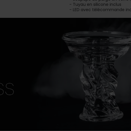
- Tuyau en silicone inclus
- LED avec télécommande inc