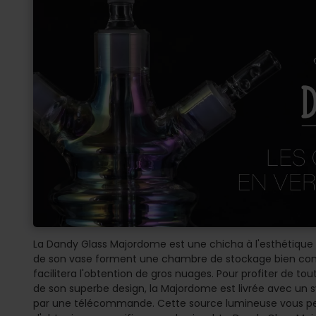
La Dandy Glass Majordome est une chicha à l'esthétique 
de son vase forment une chambre de stockage bien com
facilitera l'obtention de gros nuages. Pour profiter de to
de son superbe design, la Majordome est livrée avec un s
par une télécommande. Cette source lumineuse vous perm