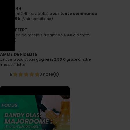
ON EN 24H
ous livrer en 24h ouvrables
pour toute commande
avant 15h
(Voir conditions)
PORT OFFERT
n offerte en point relais à partir de
50€
d'achats
nditions)
AMME DE FIDELITE
tant ce produit vous gagnerez
2,98 €
grâce à notre
e de fidélité.
3 note(s)
5