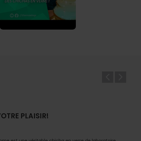
OTRE PLAISIR!
me est une véritable chicha en verre de laboratoire.