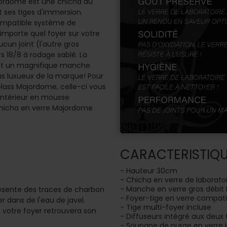
ajordome est une chicha au
t ses tiges d'immersion.
compatible système de
'importe quel foyer sur votre
un joint (l'autre gros
 18/8 à rodage sablé. La
 et un magnifique manche
us luxueux de la marque! Pour
Glass Majordome, celle-ci vous
intérieur en mousse
chicha en verre Majordome
CARACTERISTIQ
- Hauteur 30cm
- Chicha en verre de laboratoi
- Manche en verre gros débit 
présente des traces de charbon
- Foyer-tige en verre compati
 dans de l'eau de javel.
- Tige multi-foyer incluse
t votre foyer retrouvera son
- Diffuseurs intégré aux deux
- Soupape de purge en verre 