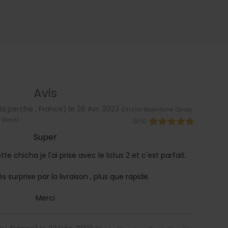
Avis
 la perche , France) le
26 Avr. 2023
(
Chicha Majordome Dandy
:
Glass
)
(
5
/
5
)
Super
tte chicha je l'ai prise avec le lotus 2 et c'est parfait.
ès surprise par la livraison , plus que rapide.
Merci