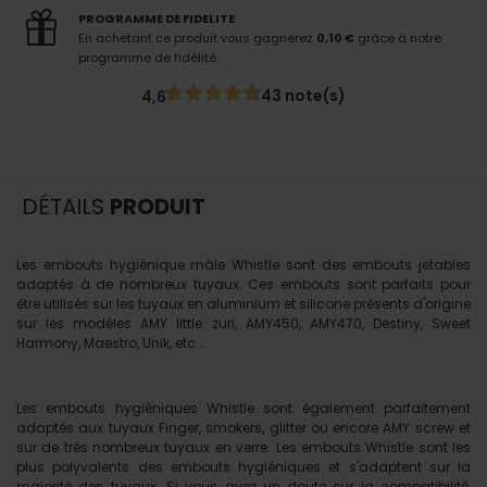
PROGRAMME DE FIDELITE
En achetant ce produit vous gagnerez
0,10 €
grâce à notre
programme de fidélité.
43 note(s)
4,6
DÉTAILS
PRODUIT
Les embouts hygiénique mâle Whistle sont des embouts jetables
adaptés à de nombreux tuyaux. Ces embouts sont parfaits pour
être utilisés sur les tuyaux en aluminium et silicone présents d'origine
sur les modèles AMY little zuri, AMY450, AMY470, Destiny, Sweet
Harmony, Maestro, Unik, etc...
Les embouts hygiéniques Whistle sont également parfaitement
adaptés aux tuyaux Finger, smokers, glitter ou encore AMY screw et
sur de très nombreux tuyaux en verre. Les embouts Whistle sont les
plus polyvalents des embouts hygiéniques et s'adaptent sur la
majorité des tuyaux. Si vous avez un doute sur la compatibilité,