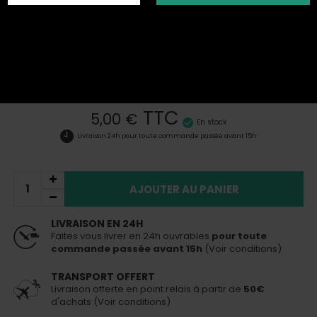
Référence :
759
Découvrir les autres produits de la marque Amy
Deluxe
Embouts hygiéniques
mâles pour chicha en sachet de 100
Plus de détails
TTC
5,00 €
En stock
Livraison 24h
pour toute commande passée avant 15h
AJOUTER AU PANIER
LIVRAISON EN 24H
Faites vous livrer en 24h ouvrables
pour toute
commande passée avant 15h
(Voir conditions)
TRANSPORT OFFERT
Livraison offerte en point relais à partir de
50€
d'achats (Voir conditions)