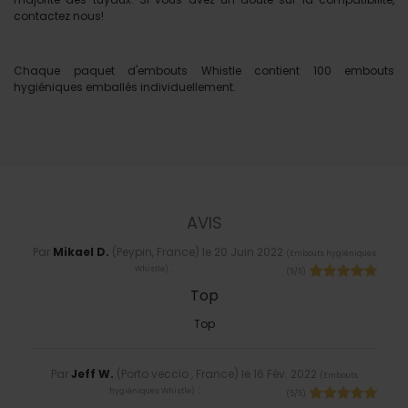
contactez nous!
Chaque paquet d'embouts Whistle contient 100 embouts
hygiéniques emballés individuellement.
AVIS
Par
Mikael D.
(Peypin, France) le
20 Juin 2022
(
Embouts hygiéniques
:
Whistle
)
(
5
/
5
)
Top
Top
Par
Jeff W.
(Porto veccio , France) le
16 Fév. 2022
(
Embouts
:
hygiéniques Whistle
)
(
5
/
5
)