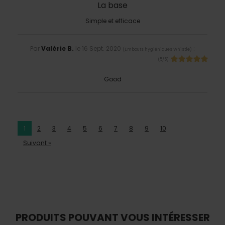
La base
Simple et efficace
Par
Valérie B.
le
16 Sept. 2020
:
(
Embouts hygiéniques Whistle
)
(
5
/
5
)
Good
1
2
3
4
5
6
7
8
9
10
Suivant »
PRODUITS POUVANT VOUS INTÉRESSER