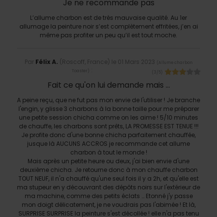
Je ne recommande pas
L’allume charbon est de très mauvaise qualité. Au 1er
allumage la peinture noir s’est complètement effritées, j’en ai
même pas profiter un peu qu’il est tout moche.
Par
Félix A.
(Roscoff, France) le
01 Mars 2023
(
Allume charbon
:
Toaster
)
(
3
/
5
)
Fait ce qu'on lui demande mais ...
A peine reçu, que ne fut pas mon envie de l'utiliser ! Je branche
l'engin, y glisse 3 charbons à la bonne taille pour me préparer
une petite session chicha comme on les aime ! 5/10 minutes
de chauffe, les charbons sont prêts, LA PROMESSE EST TENUE !!!
Je profite donc d'une bonne chicha parfaitement chauffée,
jusque là AUCUNS ACCROS je recommande cet allume
charbon à tout le monde !
Mais après un petite heure ou deux, j'ai bien envie d'une
deuxième chicha. Je retourne donc à mon chauffe charbon
TOUT NEUF, il n'a chauffé qu'une seul fois il y a 2h, et qu'elle est
ma stupeur en y découvrant des dépôts noirs sur l'extérieur de
ma machine, comme des petits éclats … Etonné j'y passe
mon doigt délicatement, je ne voudrais pas l'abimée ! Et là,
SURPRISE SURPRISE la peinture s'est décollée ! elle n'a pas tenu