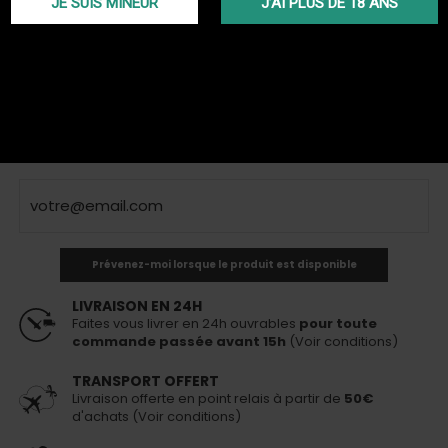
JE SUIS MINEUR
J’AI PLUS DE 18 ANS
Allume charbon électrique pour charbon naturel en forme de grille
pain
Plus de détails
TTC
29,00 €
Épuisé
Ce produit n'est plus en stock
Prévenez-moi lorsque le produit est disponible
LIVRAISON EN 24H
Faites vous livrer en 24h ouvrables
pour toute
commande passée avant 15h
(Voir conditions)
TRANSPORT OFFERT
Livraison offerte en point relais à partir de
50€
d'achats (Voir conditions)