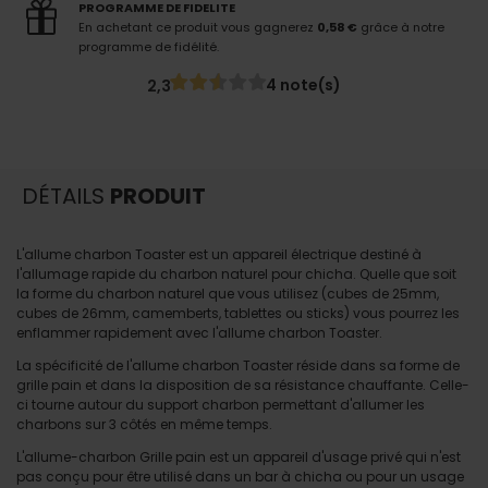
PROGRAMME DE FIDELITE
En achetant ce produit vous gagnerez
0,58 €
grâce à notre
programme de fidélité.
4 note(s)
2,3
DÉTAILS
PRODUIT
L'allume charbon Toaster est un appareil électrique destiné à
l'allumage rapide du charbon naturel pour chicha. Quelle que soit
la forme du charbon naturel que vous utilisez (cubes de 25mm,
cubes de 26mm, camemberts, tablettes ou sticks) vous pourrez les
enflammer rapidement avec l'allume charbon Toaster.
La spécificité de l'allume charbon Toaster réside dans sa forme de
grille pain et dans la disposition de sa résistance chauffante. Celle-
ci tourne autour du support charbon permettant d'allumer les
charbons sur 3 côtés en même temps.
L'allume-charbon Grille pain est un appareil d'usage privé qui n'est
pas conçu pour être utilisé dans un bar à chicha ou pour un usage