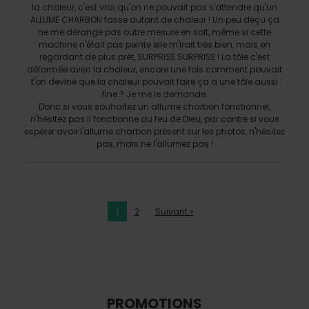
la chaleur, c'est vrai qu'on ne pouvait pas s'attendre qu'un
ALLUME CHARBON fasse autant de chaleur ! Un peu déçu ça
ne me dérange pas outre mesure en soit, même si cette
machine n'était pas peinte elle m'irait très bien, mais en
regardant de plus prêt, SURPRISE SURPRISE ! La tôle c'est
déformée avec la chaleur, encore une fois comment pouvait
t'on deviné que la chaleur pouvait faire ça a une tôle aussi
fine ? Je me le demande.
Donc si vous souhaitez un allume charbon fonctionnel,
n'hésitez pas il fonctionne du feu de Dieu, par contre si vous
espérer avoir l'allume charbon présent sur les photos, n'hésitez
pas, mais ne l'allumez pas !
1
2
Suivant »
PROMOTIONS