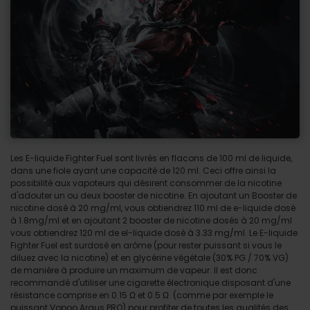
Les E-liquide Fighter Fuel sont livrés en flacons de 100 ml de liquide,
dans une fiole ayant une capacité de 120 ml. Ceci offre ainsi la
possibilité aux vapoteurs qui désirent consommer de la nicotine
d'adouter un ou deux booster de nicotine. En ajoutant un Booster de
nicotine dosé à 20 mg/ml, vous obtiendrez 110 ml de e-liquide dosé
à 1.8mg/ml et en ajoutant 2 booster de nicotine dosés à 20 mg/ml
vous obtiendrez 120 ml de el-liquide dosé à 3.33 mg/ml. Le E-liquide
Fighter Fuel est surdosé en arôme (pour rester puissant si vous le
diluez avec la nicotine) et en glycérine végétale (30% PG / 70% VG)
de manière à produire un maximum de vapeur. Il est donc
recommandé d'utiliser une cigarette électronique disposant d'une
résistance comprise en 0.15 Ω et 0.5 Ω (comme par exemple le
puissant Vopoo Argus PRO) pour profiter de toutes les qualités des