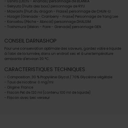
- Ushiro (Litchi - Ananas) personnage de BLANKA
- Seiryuto (Fruits des bois) personnage de RYU
- Mawashi (Fruit du dragon - Fraise) personnage de CHUN-LI
- Hizagiri (Grenade - Cranberry - Fraise) Personnage de
Yang Lee
- Kansetsu (Pêche - Abricot) personnage DHALSIM
- Toshimura (Melon - Poire - Grenade) personnage GEN
CONSEIL DARNASHOP
Pour une conservation optimale des saveurs, gardez votre e liquide
à l'abri de la lumière, dans un endroit sec et à une température
ambiante d'environ 20 °C.
CARACTERISTIQUES TECHNIQUES
- Composition: 30 % Propylène Glycol / 70% Glycérine végétale
- Taux de nicotine: 0 mg/ml
- Origine: France
- Flacon Pet de 120 ml (contenu 100 ml de liquide)
- Flacon avec bec verseur