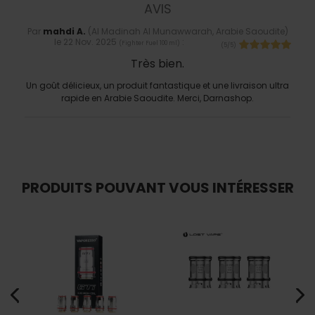
AVIS
Par
mahdi A.
(Al Madinah Al Munawwarah, Arabie Saoudite)
le
22 Nov. 2025
:
(
Fighter Fuel 100 ml
)
(
5
/
5
)
Très bien.
Un goût délicieux, un produit fantastique et une livraison ultra
rapide en Arabie Saoudite. Merci, Darnashop.
PRODUITS POUVANT VOUS INTÉRESSER