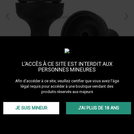
L’ACCÈS À CE SITE EST INTERDIT AUX
PERSONNES MINEURES
Afin d’accéder à ce site, veuillez certifier que vous avez l’âge
Foyer Silicone EPOK
légal requis pour accéder à une boutique vendant des
produits réservés aux majeurs
Référence :
foyer-epok
Découvrir les autres produits de la marque Epok
JE SUIS MINEUR
J’AI PLUS DE 18 ANS
Le foyer en silicone EPOK est une grande tête phunnel pour chicha.
Ce foyer EPOK est la meilleure tête pour Kaloud réalisée en silicone,
grâce à son silicone dur et résistant. Le foyer EPOK offre un maintien
parfait du Kaloud même la tête en bas!