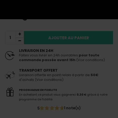
Plus de détails
TTC
15,00 €
En stock
Livraison 24h
pour toute commande passée avant 15h
AJOUTER AU PANIER
LIVRAISON EN 24H
Faites vous livrer en 24h ouvrables
pour toute
commande passée avant 15h
(Voir conditions)
TRANSPORT OFFERT
Livraison offerte en point relais à partir de
50€
d'achats (Voir conditions)
PROGRAMME DE FIDELITE
En achetant ce produit vous gagnerez
0,30 €
grâce à notre
programme de fidélité.
1 note(s)
5