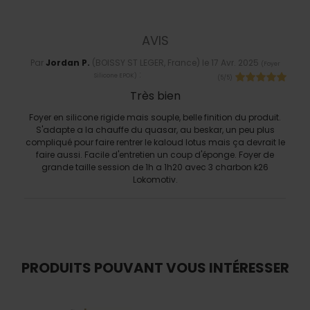
AVIS
Par
Jordan P.
(BOISSY ST LEGER, France) le
17 Avr. 2025
(
Foyer
:
Silicone EPOK
)
(
5
/
5
)
Très bien
Foyer en silicone rigide mais souple, belle finition du produit.
S'adapte a la chauffe du quasar, au beskar, un peu plus
compliqué pour faire rentrer le kaloud lotus mais ça devrait le
faire aussi. Facile d'entretien un coup d'éponge. Foyer de
grande taille session de 1h a 1h20 avec 3 charbon k26
Lokomotiv.
PRODUITS POUVANT VOUS INTÉRESSER