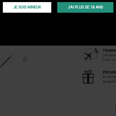
JE SUIS MINEUR
J’AI PLUS DE 18 ANS
Prévenez
LIVRAIS
Faites v
passée 
TRANS
Livraiso
(Voir co
PROGR
En ache
programm