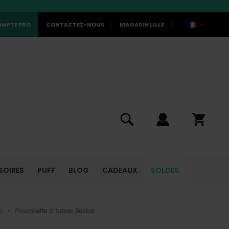
MPTE PRO
CONTACTEZ-NOUS
MAGASIN LILLE
SOIRES
PUFF
BLOG
CADEAUX
SOLDES
s
•
Fourchette à tabac Beskar