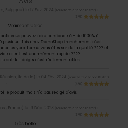
Avis
, Belgique) le
17 Fév. 2024
:
(
Fourchette à tabac Beskar
)
(
5
/
5
)
Vraiment Utiles
rantir vous pouvez faire confiance à + de 1000% à
 plusieurs fois chez DarnaShop franchement c’est
er les yeux fermé vous êtes sur de la qualité ???? et
service client est énormément rapide ????
se salir les doigts c’est réellement utiles
 Réunion, Île de la) le
04 Fév. 2024
(
Fourchette à tabac Beskar
)
:
(
5
/
5
)
oté le produit mais n'a pas rédigé d'avis
ns , France) le
19 Déc. 2023
:
(
Fourchette à tabac Beskar
)
(
5
/
5
)
très belle