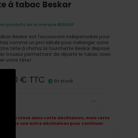
te à tabac Beskar
r
res produits de la marque BESKAR
abac Beskar est l'accessoire indispensable pour
chas comme un pro! Idéale pour mélanger votre
tre tête à chicha, la fourchette Beskar dispose
ic troueur permettant de répartir le tabac avec
ter votre tête!
9,90 €
TTC
En stock
é
 plus en stock dans cette déclinaison, mais reste
hoisissez une autre déclinaison pour continuer.