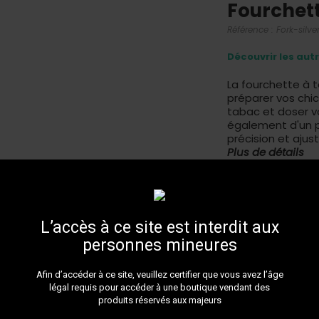
Fourchet
Référence :
Fork-silve
Découvrir les aut
La fourchette à t
préparer vos chi
tabac et doser vo
également d'un p
précision et ajus
Plus de détails
L’accès à ce site est interdit aux
Argenté - Epuis
personnes mineures
Ce produit n'est
Afin d’accéder à ce site, veuillez certifier que vous avez l’âge
disponible. C
légal requis pour accéder à une boutique vendant des
produits réservés aux majeurs