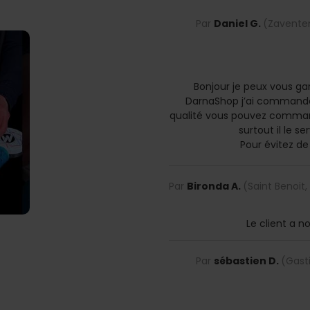
Par
Daniel G.
(Zaventem
Bonjour je peux vous ga
DarnaShop j’ai commandé
qualité vous pouvez command
surtout il le 
Pour évitez de 
Par
Bironda A.
(Saint Benoit,
Le client a n
Par
sébastien D.
(Gasti