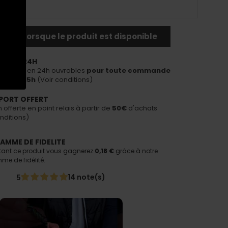
-moi lorsque le produit est disponible
ON EN 24H
ous livrer en 24h ouvrables
pour toute commande
avant 15h
(Voir conditions)
PORT OFFERT
n offerte en point relais à partir de
50€
d'achats
nditions)
AMME DE FIDELITE
tant ce produit vous gagnerez
0,18 €
grâce à notre
e de fidélité.
14 note(s)
5