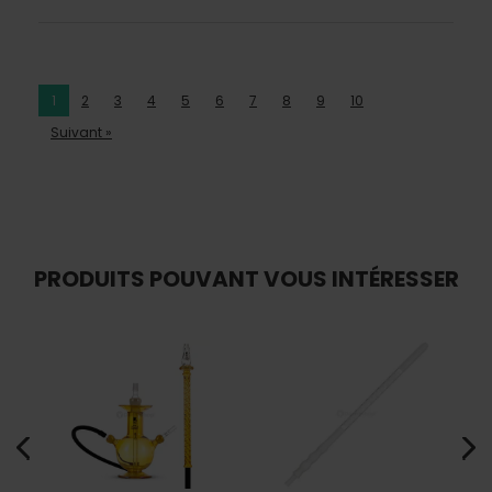
1
2
3
4
5
6
7
8
9
10
Suivant »
PRODUITS POUVANT VOUS INTÉRESSER