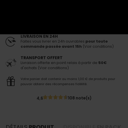
Livraison 24h
pour toute commande passée avant 15h
AJOUTER AU PANIER
LIVRAISON EN 24H
Faites vous livrer en 24h ouvrables
pour toute
commande passée avant 15h
(Voir conditions)
TRANSPORT OFFERT
Livraison offerte en point relais à partir de
50€
d'achats (Voir conditions)
Votre panier doit contenir au moins 1,00 € de produits pour
pouvoir obtenir des récompenses fidélité.
108 note(s)
4,6
DÉTAILS
PRODUIT
DISPONIBLE
EN PACK