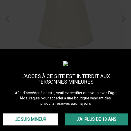
L’ACCÈS À CE SITE EST INTERDIT AUX
PERSONNES MINEURES
Joint épais pour tuyau de
Afin d’accéder à ce site, veuillez certifier que vous avez l’âge
narguilé
légal requis pour accéder à une boutique vendant des
produits réservés aux majeurs
Joint épais pour tuyau de Narguilé / Chicha en caoutchouc
Plus de détails
JE SUIS MINEUR
J’AI PLUS DE 18 ANS
TTC
0,50 €
En stock