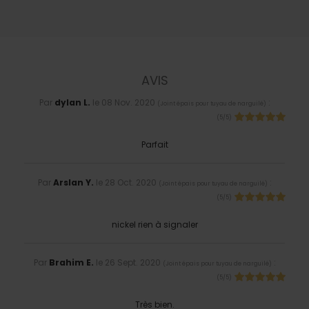
AVIS
Par
dylan L.
le
08 Nov. 2020
:
(
Joint épais pour tuyau de narguilé
)
(
5
/
5
)
Parfait
Par
Arslan Y.
le
28 Oct. 2020
:
(
Joint épais pour tuyau de narguilé
)
(
5
/
5
)
nickel rien à signaler
Par
Brahim E.
le
26 Sept. 2020
:
(
Joint épais pour tuyau de narguilé
)
(
5
/
5
)
Très bien.