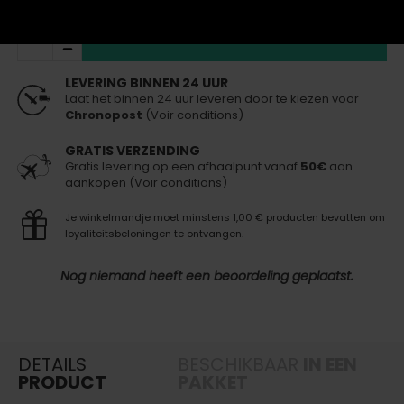
IN WINKELWAGEN
LEVERING BINNEN 24 UUR
Laat het binnen 24 uur leveren door te kiezen voor
Chronopost
(Voir conditions)
GRATIS VERZENDING
Gratis levering op een afhaalpunt vanaf
50€
aan
aankopen (Voir conditions)
Je winkelmandje moet minstens 1,00 € producten bevatten om
loyaliteitsbeloningen te ontvangen.
Nog niemand heeft een beoordeling geplaatst.
DETAILS
BESCHIKBAAR
IN EEN
PRODUCT
PAKKET