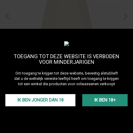
TOEGANG TOT DEZE WEBSITE IS VERBODEN
VOOR MINDERJARIGEN
Om toegang te krijgen tot deze website, bevestig alstublieft
dat u de wettelijk vereiste leeftijd heeft om toegang te krijgen
tot een winkel die producten voor volwassenen verkoopt
Thick hookah hose seal
Dikke rubberen slangdichting voor waterpijp / shisha
IK BEN JONGER DAN 18
IK BEN 18+
Meer details
incl. btw
0,50 €
Op voorraad
Vandaag verzonden
(bij bestelling vóór 13:00 uur)