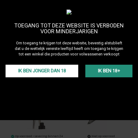
Sorteren op
--
TOEGANG TOT DEZE WEBSITE IS VERBODEN
VOOR MINDERJARIGEN
Om toegang te krijgen tot deze website, bevestig alstublieft
dat u de wettelijk vereiste leeftijd heeft om toegang te krijgen
tot een winkel die producten voor volwassenen verkoopt
Op voorraad • Levering binnen 24
Op voorraad • Levering binnen 24
uur
uur
IK BEN JONGER DAN 18
IK BEN 18+
5,00 €
8,00 €
Tic Tac Tongs
Pince EPOK Angel
Op voorraad • Levering binnen 24
Niet op voorraad