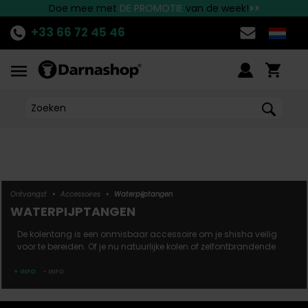
Neem contact met ons op voor alle vragen!
Doe mee met
Snelle
levering
DE PROMOTIE
in België en NEDERLAND
van de week!
>>
>>
>>
+33 66 72 45 46
Ontvangst
•
Accessoires
•
Waterpijptangen
WATERPIJPTANGEN
De kolentang is een onmisbaar accessoire om je shisha veilig
voor te bereiden. Of je nu natuurlijke kolen of zelfontbrandende
kolen gebruikt, je mag de gloeiende kolen nooit zonder tang
aanraken. Er is een grote verscheidenheid aan shisha-tangen,
+ INFO
- INFO
hoewel de meeste van metaal zijn gemaakt. Kies een tang met
tanden als je onhandig bent en kies lang...