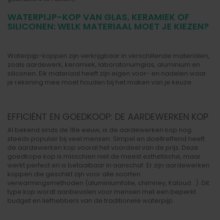
WATERPIJP-KOP VAN GLAS, KERAMIEK OF
SILICONEN: WELK MATERIAAL MOET JE KIEZEN?
Waterpijp-koppen zijn verkrijgbaar in verschillende materialen,
zoals aardewerk, keramiek, laboratoriumglas, aluminium en
siliconen. Elk materiaal heeft zijn eigen voor- en nadelen waar
je rekening mee moet houden bij het maken van je keuze.
EFFICIËNT EN GOEDKOOP: DE AARDEWERKEN KOP
Al bekend sinds de 18e eeuw, is de aardewerken kop nog
steeds populair bij veel mensen. Simpel en doeltreffend heeft
de aardewerken kop vooral het voordeel van de prijs. Deze
goedkope kop is misschien niet de meest esthetische, maar
werkt perfect en is betaalbaar in aanschaf. Er zijn aardewerken
koppen die geschikt zijn voor alle soorten
verwarmingsmethoden (aluminiumfolie, chimney, Kaloud...). Dit
type kop wordt aanbevolen voor mensen met een beperkt
budget en liefhebbers van de traditionele waterpijp.