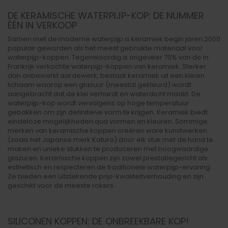
DE KERAMISCHE WATERPIJP-KOP: DE NUMMER
ÉÉN IN VERKOOP
Samen met de moderne waterpijp is keramiek begin jaren 2000
populair geworden als het meest gebruikte materiaal voor
waterpijp-koppen. Tegenwoordig is ongeveer 70% van de in
Frankrijk verkochte waterpijp-koppen van keramiek. Sterker
dan onbewerkt aardewerk, bestaat keramiek uit een kleien
lichaam waarop een glazuur (meestal gekleurd) wordt
aangebracht dat de klei verhardt en waterdicht maakt. De
waterpijp-kop wordt vervolgens op hoge temperatuur
gebakken om zijn definitieve vorm te krijgen. Keramiek biedt
eindeloze mogelijkheden qua vormen en kleuren. Sommige
merken van keramische koppen creëren ware kunstwerken
(zoals het Japanse merk Katuro) door elk stuk met de hand te
maken en unieke stukken te produceren met hoogwaardige
glazuren. Keramische koppen zijn zowel prestatiegericht als
esthetisch en respecteren de traditionele waterpijp-ervaring.
Ze bieden een uitstekende prijs-kwaliteitverhouding en zijn
geschikt voor de meeste rokers.
SILICONEN KOPPEN: DE ONBREEKBARE KOP!