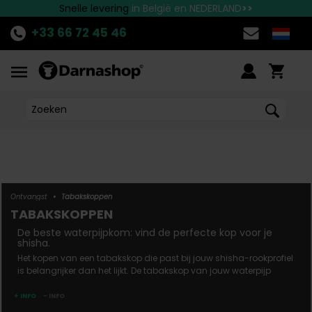
Neem contact met ons op voor alle vragen!
Doe mee met
Snelle
levering
DE PROMOTIE
in België en NEDERLAND
van de week!
>>
>>
>>
+33 66 72 45 46
Ontvangst
•
Tabakskoppen
TABAKSKOPPEN
de beste waterpijpkom: vind de perfecte kop voor je
shisha.
Het kopen van een tabakskop die past bij jouw shisha-rookprofiel
is belangrijker dan het lijkt. De tabakskop van jouw waterpijp
moet zorgvuldig worden gekozen, omdat de grootte, vorm en
materiaal ervan invloed hebben op hoe je jouw shisha moet
+ INFO
- INFO
voorbereiden. Niet alle tabakskoppen zijn gelijk en elk heeft een