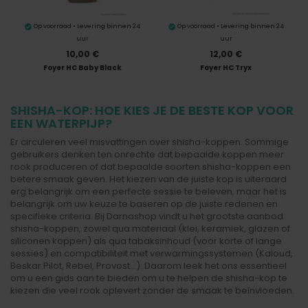
Op voorraad • Levering binnen 24
Op voorraad • Levering binnen 24
uur
uur
10,00 €
12,00 €
Foyer HC Baby Black
Foyer HC Tryx
SHISHA-KOP: HOE KIES JE DE BESTE KOP VOOR
EEN WATERPIJP?
Er circuleren veel misvattingen over shisha-koppen. Sommige
gebruikers denken ten onrechte dat bepaalde koppen meer
rook produceren of dat bepaalde soorten shisha-koppen een
betere smaak geven. Het kiezen van de juiste kop is uiteraard
erg belangrijk om een perfecte sessie te beleven, maar het is
belangrijk om uw keuze te baseren op de juiste redenen en
specifieke criteria. Bij Darnashop vindt u het grootste aanbod
shisha-koppen, zowel qua materiaal (klei, keramiek, glazen of
siliconen koppen) als qua tabaksinhoud (voor korte of lange
sessies) en compatibiliteit met verwarmingssystemen (Kaloud,
Beskar Pilot, Rebel, Provost...). Daarom leek het ons essentieel
om u een gids aan te bieden om u te helpen de shisha-kop te
kiezen die veel rook oplevert zonder de smaak te beïnvloeden.