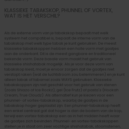
KLASSIEKE TABAKSKOP, PHUNNEL OF VORTEX,
WAT IS HET VERSCHIL?
Als de externe vorm van je tabakskop bepaalt met welk
systeem het compatibel is, bepaalt de interne vorm van de
tabakskop met welk type tabak je kunt gebruiken. De meest
klassieke tabakskoppen hebben een holle vorm met gaatjes
aan de onderkant. Dit is de meest gangbare en traditioneel
bekende vorm. Deze basale vorm maakt het gebruik van
klassieke shishatabak mogelijk. Als je voor deze vorm van
tabakskop kiest, moet je ervoor zorgen dat de gaatjes niet
verstopt raken (wat de luchtstroom zou belemmeren) en je kunt
alleen tabak of tabamel zoals WAYS gebruiken. Klassieke
tabakskoppen zijn niet geschikt voor het gebruik van stenen
(zoals Shiazo of Ice Rockz), gel (Ice Frutz) of pasta's (Hookah
Cream, True Cloudz). Als alternatief kun je kiezen voor een
phunnel- of vortex-tabakskop, waarbij de gaatjes in de
tabakskop hoger geplaatst zijn. Een phunnel-tabakskop heeft
een enkel centraal gat dat hoger is dan de bodem van de kop,
terwijl een vortex-tabakskop een as in het midden heeft waar
de gaatjes zich bevinden. Phunnel- en vortex-tabakskoppen
stellen je in staat om zeer vochtige shishatabak, stoomstenen,