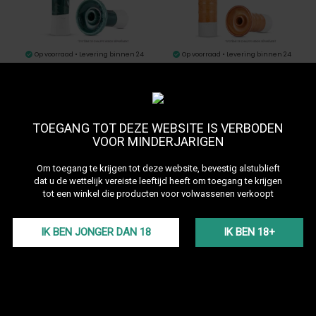
Op voorraad • Levering binnen 24
Op voorraad • Levering binnen 24
uur
uur
19,00 €
19,00 €
9,50 €
-50%
Foyer Katuro Asama
Foyer Katuro Yari
TOEGANG TOT DEZE WEBSITE IS VERBODEN
VOOR MINDERJARIGEN
Om toegang te krijgen tot deze website, bevestig alstublieft
dat u de wettelijk vereiste leeftijd heeft om toegang te krijgen
tot een winkel die producten voor volwassenen verkoopt
IK BEN JONGER DAN 18
IK BEN 18+
Op voorraad • Levering binnen 24
Op voorraad • Levering binnen 24
uur
uur
19,00 €
66,00 €
49,00 €
-26%
Foyer Katuro Sobo
Pack YOKO