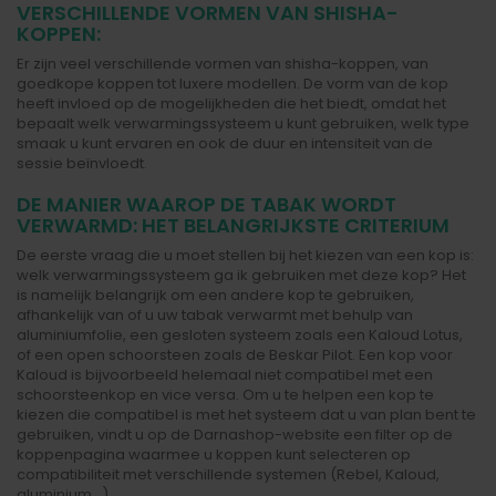
VERSCHILLENDE VORMEN VAN SHISHA-
KOPPEN:
Er zijn veel verschillende vormen van shisha-koppen, van
goedkope koppen tot luxere modellen. De vorm van de kop
heeft invloed op de mogelijkheden die het biedt, omdat het
bepaalt welk verwarmingssysteem u kunt gebruiken, welk type
smaak u kunt ervaren en ook de duur en intensiteit van de
sessie beïnvloedt.
DE MANIER WAAROP DE TABAK WORDT
VERWARMD: HET BELANGRIJKSTE CRITERIUM
De eerste vraag die u moet stellen bij het kiezen van een kop is:
welk verwarmingssysteem ga ik gebruiken met deze kop? Het
is namelijk belangrijk om een andere kop te gebruiken,
afhankelijk van of u uw tabak verwarmt met behulp van
aluminiumfolie, een gesloten systeem zoals een Kaloud Lotus,
of een open schoorsteen zoals de Beskar Pilot. Een kop voor
Kaloud is bijvoorbeeld helemaal niet compatibel met een
schoorsteenkop en vice versa. Om u te helpen een kop te
kiezen die compatibel is met het systeem dat u van plan bent te
gebruiken, vindt u op de Darnashop-website een filter op de
koppenpagina waarmee u koppen kunt selecteren op
compatibiliteit met verschillende systemen (Rebel, Kaloud,
aluminium...).