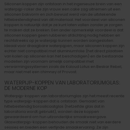
Siliconen koppen zijn ontstaan in het ingenieuze brein van een
waterpijp-roker die zijn vrouw een cake zag uitnemen uit een
siliconen bakvorm en zich bewust werd van de uitstekende
hittebestendigheid van dit materiaal. Het voordeel van siliconen
koppen is natuurlijk dat je ze kunt laten vallen zonder je zorgen
te maken dat ze breken. Een ander opmerkelijk voordeel is dat
siliconen koppen geen rubberen afdichting nodig hebben en
rechtstreeks op je waterpijp kunnen worden aangesloten.
Ideaal voor draagbare waterpijpen, maar siliconen koppen zijn
echter niet compatibel met aluminiumfolie (het direct plaatsen
van kolen op siliconen kan het beschadigen) en de bestaande
modellen zijn voornam amelijk compatibel met
verwarmingssystemen zoals de Kaloud Lotus en Beskar Rebel,
maar niet met een chimney of Provost.
WATERPIJP-KOPPEN VAN LABORATORIUMGLAS:
DE MODERNE KOP
Waterpijp-koppen van laboratoriumglas zijn het meest recente
type waterpijp-koppen dat is ontstaan. Gemaakt van
hittebestendig borosilicaatglas (hetzelfde glas dat in
laboratoria wordt gebruikt), worden deze koppen
gewaardeerd om hun uitzonderlijke smaakweergave.
Glaswaterpijp-koppen behouden de smaak niet van eerdere
sessies en bieden een verfijnde smaakervaring. Ze zijn