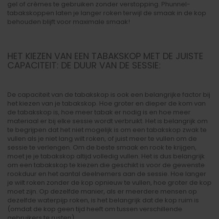
gel of crèmes te gebruiken zonder verstopping. Phunnel-
tabakskoppen laten je langer roken terwijl de smaak in de kop
behouden blijft voor maximale smaak!
HET KIEZEN VAN EEN TABAKSKOP MET DE JUISTE
CAPACITEIT: DE DUUR VAN DE SESSIE:
De capaciteit van de tabakskop is ook een belangrijke factor bij
het kiezen van je tabakskop. Hoe groter en dieper de kom van
de tabakskop is, hoe meer tabak er nodig is en hoe meer
materiaal er bij elke sessie wordt verbruikt. Het is belangrijk om
te begrijpen dat het niet mogelijk is om een tabakskop zwak te
vullen als je niet lang wilt roken, of juist meer te vullen om de
sessie te verlengen. Om de beste smaak en rook te krijgen,
moet je je tabakskop altijd volledig vullen. Het is dus belangrijk
om een tabakskop te kiezen die geschikt is voor de gewenste
rookduur en het aantal deelnemers aan de sessie. Hoe langer
je wilt roken zonder de kop opnieuw te vullen, hoe groter de kop
moet zijn. Op dezelfde manier, als er meerdere mensen op
dezelfde waterpijp roken, is het belangrijk dat de kop ruim is
(omdat de kop geen tijd heeft om tussen verschillende
gebruikers te rusten).