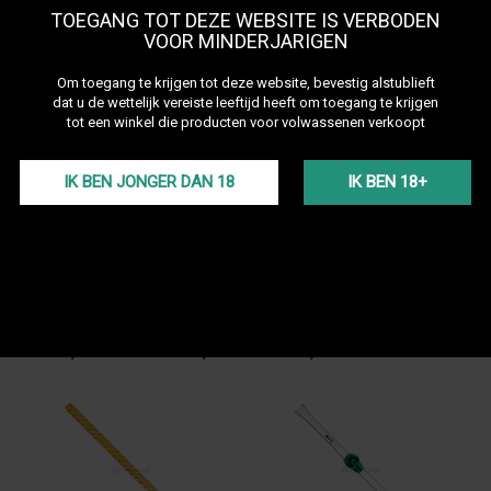
Op voorraad • Levering binnen 24
Op voorraad • Levering binnen 24
TOEGANG TOT DEZE WEBSITE IS VERBODEN
uur
uur
VOOR MINDERJARIGEN
20,00 €
25,00 €
Marrakech Silicone Hose
Carbonaddict Hose
Om toegang te krijgen tot deze website, bevestig alstublieft
dat u de wettelijk vereiste leeftijd heeft om toegang te krijgen
tot een winkel die producten voor volwassenen verkoopt
IK BEN JONGER DAN 18
IK BEN 18+
Op voorraad • Levering binnen 24
Op voorraad • Levering binnen 24
uur
uur
22,50 €
27,50 €
19,00 €
-16%
25,00 €
-9%
Tuyau Marrakech Dandy
Tuyau Insolent DANDY