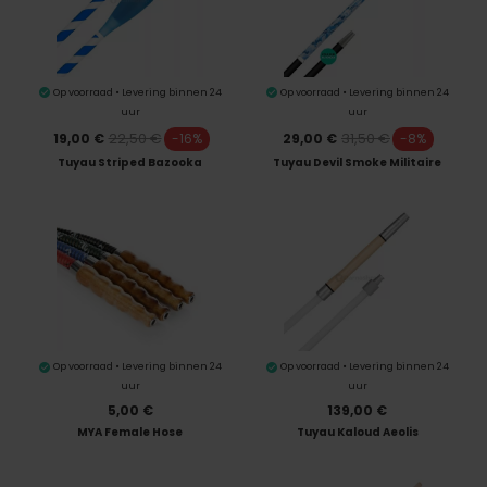
Op voorraad • Levering binnen 24
Op voorraad • Levering binnen 24
uur
uur
22,50 €
31,50 €
19,00 €
-16%
29,00 €
-8%
Tuyau Striped Bazooka
Tuyau Devil Smoke Militaire
Op voorraad • Levering binnen 24
Op voorraad • Levering binnen 24
uur
uur
5,00 €
139,00 €
MYA Female Hose
Tuyau Kaloud Aeolis