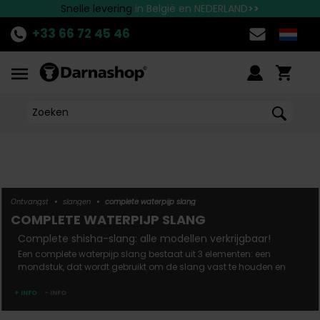
Neem contact met ons op voor alle vragen!
Doe mee met
Snelle
levering
DE PROMOTIE
in België en NEDERLAND
van de week!
>>
>>
>>
+33 66 72 45 46
Ontvangst
•
slangen
•
complete waterpijp slang
COMPLETE WATERPIJP SLANG
complete shisha-slang: alle modellen verkrijgbaar!
Een complete waterpijp slang bestaat uit 3 elementen: een
mondstuk, dat wordt gebruikt om de slang vast te houden en
naar de mond te brengen, een flexibele buis die de rook van de
waterpijp naar de mond transporteert en enige
+ INFO
- INFO
bewegingsvrijheid biedt, en een connector waarmee je de
flexibele buis aan de waterpijp kunt bevestigen. Bij Darnashop vi...