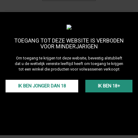
TOEGANG TOT DEZE WEBSITE IS VERBODEN
VOOR MINDERJARIGEN
Om toegang te krijgen tot deze website, bevestig alstublieft
ADALYA
dat u de wettelijk vereiste leeftijd heeft om toegang te krijgen
tot een winkel die producten voor volwassenen verkoopt
Het beroemde Turkse shisha-tabaksmerk maakt nu ook
shishas, slangen, koms en accessoires. Vind ze voor het eerst in
Frankrijk bij Darnashop!
IK BEN JONGER DAN 18
IK BEN 18+
20 producten
BEKIJK PRODUCTEN