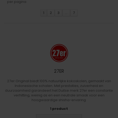
per pagina
1
2
3
...
7
27ER
27er Original biedt 100% natuurlijke kokoskolen, gemaakt van
Indonesische schalen. Met prestaties, zuiverheid en
duurzaamheid garandeert het Duitse merk 27er een constante
verhitting, weinig as en een neutrale smaak voor een
hoogwaardige shisha-ervaring.
1 product