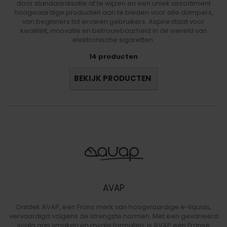
door standaardisatie af te wijzen en een uniek assortiment
hoogwaardige producten aan te bieden voor alle dampers,
van beginners tot ervaren gebruikers. Aspire staat voor
kwaliteit, innovatie en betrouwbaarheid in de wereld van
elektronische sigaretten.
14 producten
BEKIJK PRODUCTEN
AVAP
Ontdek AVAP, een Frans merk van hoogwaardige e-liquids,
vervaardigd volgens de strengste normen. Met een gevarieerd
scala aan smaken en royale formaten, is AVAP een Franse