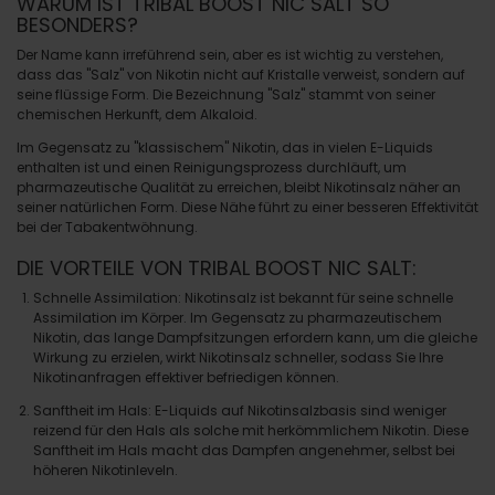
WARUM IST TRIBAL BOOST NIC SALT SO
BESONDERS?
Der Name kann irreführend sein, aber es ist wichtig zu verstehen,
dass das "Salz" von Nikotin nicht auf Kristalle verweist, sondern auf
seine flüssige Form. Die Bezeichnung "Salz" stammt von seiner
chemischen Herkunft, dem Alkaloid.
Im Gegensatz zu "klassischem" Nikotin, das in vielen E-Liquids
enthalten ist und einen Reinigungsprozess durchläuft, um
pharmazeutische Qualität zu erreichen, bleibt Nikotinsalz näher an
seiner natürlichen Form. Diese Nähe führt zu einer besseren Effektivität
bei der Tabakentwöhnung.
DIE VORTEILE VON TRIBAL BOOST NIC SALT:
Schnelle Assimilation
: Nikotinsalz ist bekannt für seine schnelle
Assimilation im Körper. Im Gegensatz zu pharmazeutischem
Nikotin, das lange Dampfsitzungen erfordern kann, um die gleiche
Wirkung zu erzielen, wirkt Nikotinsalz schneller, sodass Sie Ihre
Nikotinanfragen effektiver befriedigen können.
Sanftheit im Hals
: E-Liquids auf Nikotinsalzbasis sind weniger
reizend für den Hals als solche mit herkömmlichem Nikotin. Diese
Sanftheit im Hals macht das Dampfen angenehmer, selbst bei
höheren Nikotinleveln.