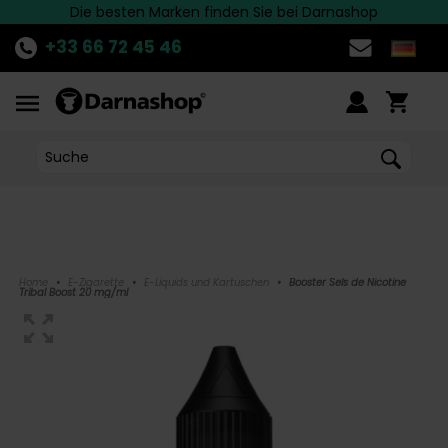
Die besten Marken finden Sie bei Darnashop
Schnelle Lieferung nach Deutschland!
ENTDECKE
die aktuelle Aktion!
>>
+33 66 72 45 46
Home
•
E-Zigarette
•
E-Liquids und Kartuschen
•
Booster Sels de Nicotine
Tribal Boost 20 mg/ml