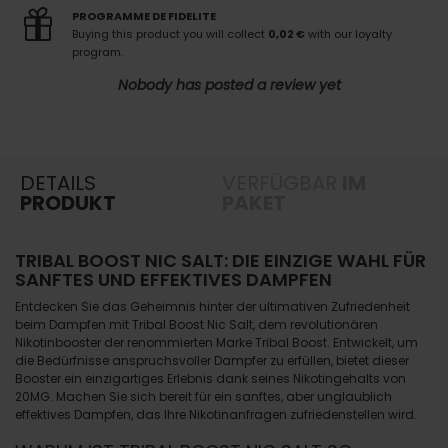
PROGRAMME DE FIDELITE
Buying this product you will collect
0,02 €
with our loyalty
program.
Nobody has posted a review yet
DETAILS
VERFÜGBAR
IM
PRODUKT
PAKET
TRIBAL BOOST NIC SALT: DIE EINZIGE WAHL FÜR
SANFTES UND EFFEKTIVES DAMPFEN
Entdecken Sie das Geheimnis hinter der ultimativen Zufriedenheit
beim Dampfen mit Tribal Boost Nic Salt, dem revolutionären
Nikotinbooster der renommierten Marke Tribal Boost. Entwickelt, um
die Bedürfnisse anspruchsvoller Dampfer zu erfüllen, bietet dieser
Booster ein einzigartiges Erlebnis dank seines Nikotingehalts von
20MG. Machen Sie sich bereit für ein sanftes, aber unglaublich
effektives Dampfen, das Ihre Nikotinanfragen zufriedenstellen wird.