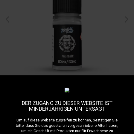
Booster Sels de Nicotine
Tribal Boost 20 mg/ml
DER ZUGANG ZU DIESER WEBSITE IST
Referenz:
boostertribal-sel
MINDERJÄHRIGEN UNTERSAGT
Alle Produkte der Marke Tribal Force anzeigen
Um auf diese Website zugreifen zu können, bestätigen Sie
bitte, dass Sie das gesetzlich vorgeschriebene Alter haben,
Entdecken Sie Tribal Boost Nic Salt: ein revolutionärer Nikotinbooster
um ein Geschäft mit Produkten nur für Erwachsene zu
mit 20 mg Nikotin für ein sanftes und effektives Dampfen. Schneller