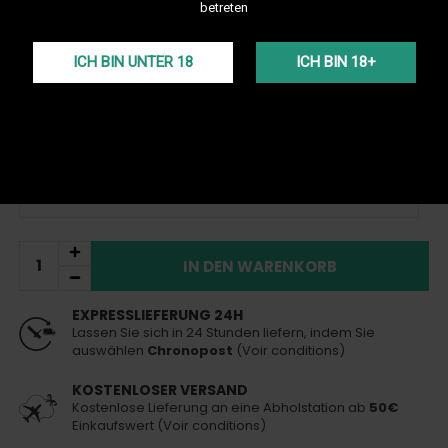
absorbierbar und sanft im Hals, eignet er sich für Anfänger und
betreten
Dampfer, die nach einer komfortablen und effektiven Alternative
suchen. Dampfen Sie mit Tribal Boost Nic Salt für ein
unvergleichliches Erlebnis.
ICH BIN UNTER 18
ICH BIN 18+
Mehr Details
inkl. MwSt.
1,50 €
Auf Lager
Heute versendet
(bei Bestellung vor 13 Uhr)
20 MG/ML
IN DEN WARENKORB
EXPRESSLIEFERUNG 24H
Lassen Sie sich in 24 Stunden liefern, indem Sie
auswählen
Chronopost
(Voir conditions)
KOSTENLOSER VERSAND
Kostenlose Lieferung an eine Abholstation ab
50€
Einkaufswert (Voir conditions)