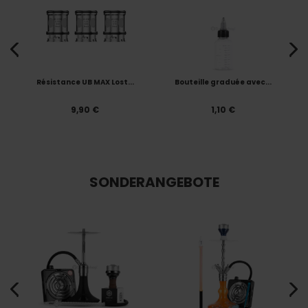
Résistance UB MAX Lost...
Bouteille graduée avec...
9,90 €
1,10 €
SONDERANGEBOTE