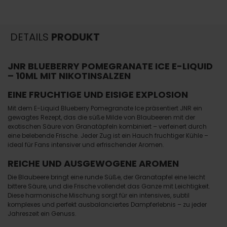
DETAILS
PRODUKT
JNR BLUEBERRY POMEGRANATE ICE E-LIQUID
– 10ML MIT NIKOTINSALZEN
EINE FRUCHTIGE UND EISIGE EXPLOSION
Mit dem E-Liquid Blueberry Pomegranate Ice präsentiert JNR ein
gewagtes Rezept, das die süße Milde von Blaubeeren mit der
exotischen Säure von Granatäpfeln kombiniert – verfeinert durch
eine belebende Frische. Jeder Zug ist ein Hauch fruchtiger Kühle –
ideal für Fans intensiver und erfrischender Aromen.
REICHE UND AUSGEWOGENE AROMEN
Die Blaubeere bringt eine runde Süße, der Granatapfel eine leicht
bittere Säure, und die Frische vollendet das Ganze mit Leichtigkeit.
Diese harmonische Mischung sorgt für ein intensives, subtil
komplexes und perfekt ausbalanciertes Dampferlebnis – zu jeder
Jahreszeit ein Genuss.