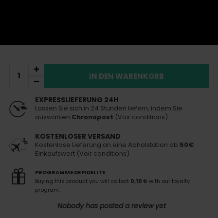
Mehr Details
inkl. MwSt.
5,90 €
Auf Lager
Heute versendet
(bei Bestellung vor 13 Uhr)
IN DEN WARENKORB
EXPRESSLIEFERUNG 24H
Lassen Sie sich in 24 Stunden liefern, indem Sie
auswählen
Chronopost
(Voir conditions)
KOSTENLOSER VERSAND
Kostenlose Lieferung an eine Abholstation ab
50€
Einkaufswert (Voir conditions)
PROGRAMME DE FIDELITE
Buying this product you will collect
0,10 €
with our loyalty
program.
Nobody has posted a review yet