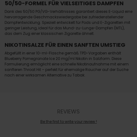
50/50-FORMEL FÜR VIELSEITIGES DAMPFEN
Dank des 50/50 PG/VG-Verhältnisses garantiert dieses E-Liquid eine
hervorragende Geschmackswiedergabe bei zufriedenstellender
Dampfentwicklung. Speziell entwickelt für Pods und E-Zigaretten mit
geringer Leistung, ideal für das Mund-zu-Lunge-Dampfen (MTL),
das dem Zug einer klassischen Zigarette ähnelt.
NIKOTINSALZE FÜR EINEN SANFTEN UMSTIEG
Abgefüllt in einer 10-ml-Flasche gemäß TPD-Vorgaben enthält
Blueberry Pomegranate Ice 20 mg/ml Nikotin in Salzform. Diese
Formulierung ermöglicht eine schnelle Nikotinaufnahme mit einem
sanfteren Throat Hit – perfekt für ehemalige Raucher auf der Suche
nach einer wirksamen Alternative zu Tabak.
REVIEWS
Be the first to write your review !