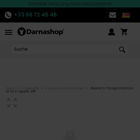
Die besten Marken finden Sie bei Darnashop
Schnelle Lieferung nach Deutschland!
ENTDECKE
die aktuelle Aktion!
>>
+33 66 72 45 46
Home
•
E-Zigarette
•
E-Liquids und Kartuschen
•
Blueberry Pomegranate Ice
10 mL E-Liquide JNR