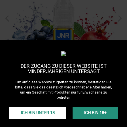
DER ZUGANG ZU DIESER WEBSITE IST
MINDERJÄHRIGEN UNTERSAGT
Um auf diese Website zugreifen zu können, bestätigen Sie
Blueberry Pomegranate
bitte, dass Sie das gesetzlich vorgeschriebene Alter haben,
Ice 10 mL E-Liquide JNR
um ein Geschäft mit Produkten nur für Erwachsene zu
betreten
Alle Produkte der Marke JNR anzeigen
JNR Blueberry Pomegranate Ice vereint die Süße von Blaubeeren,
ICH BIN UNTER 18
ICH BIN 18+
die Säure von Granatapfel und eine intensive Frische. Mit einem
50/50 PG/VG-Verhältnis und 20 mg/ml Nikotinsalz bietet es ein
fruchtiges, ausgewogenes und eisiges Dampferlebnis, deal für
Pods und eine sanfte Rauchentwöhnung.