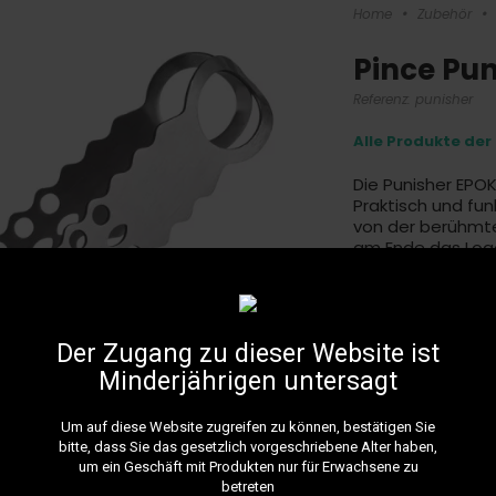
Home
•
Zubehör
•
Pince Pun
Referenz:
punisher
Alle Produkte de
Die Punisher EPO
Praktisch und fun
von der berühmten 
am Ende das Logo
Mehr Details
9,9
Der Zugang zu dieser Website ist
Minderjährigen untersagt
Um auf diese Website zugreifen zu können, bestätigen Sie
bitte, dass Sie das gesetzlich vorgeschriebene Alter haben,
um ein Geschäft mit Produkten nur für Erwachsene zu
betreten