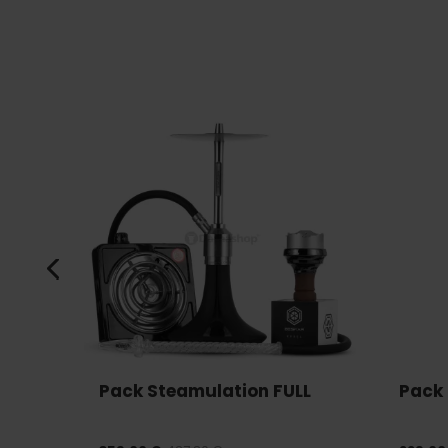
Pack Steamulation FULL
Pack 