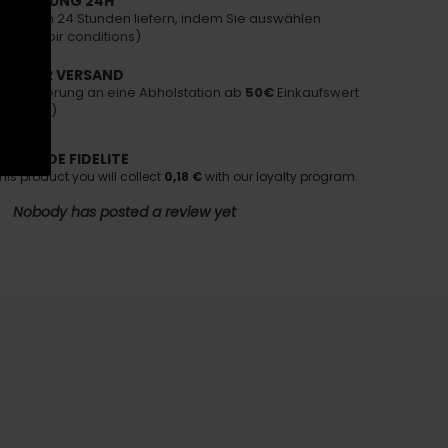
SLIEFERUNG 24H
ie sich in 24 Stunden liefern, indem Sie auswählen
post
(Voir conditions)
NLOSER VERSAND
ose Lieferung an eine Abholstation ab
50€
Einkaufswert
nditions)
AMME DE FIDELITE
his product you will collect
0,18 €
with our loyalty program.
Nobody has posted a review yet