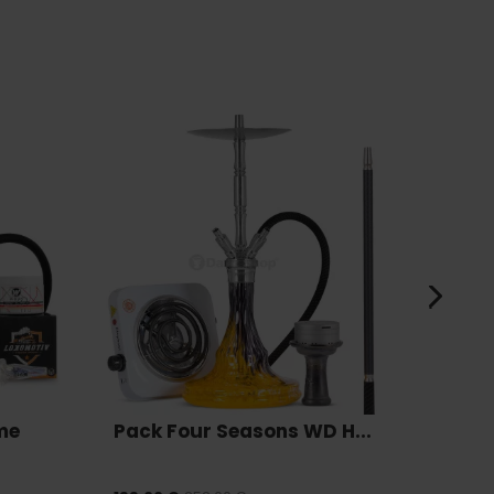
me
Pack Four Seasons WD H...
Pack