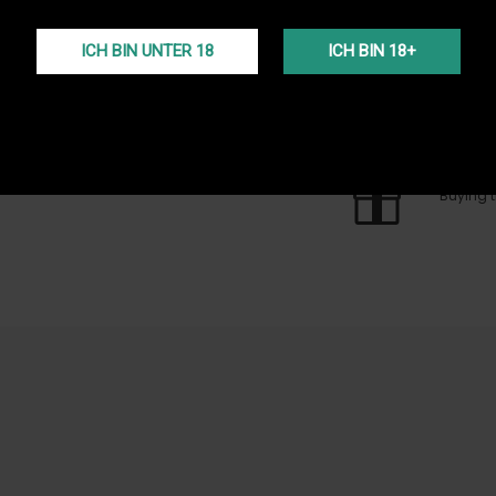
EXPRES
Lassen S
Chrono
ICH BIN UNTER 18
ICH BIN 18+
KOSTE
Kostenl
(Voir co
PROGR
Buying t