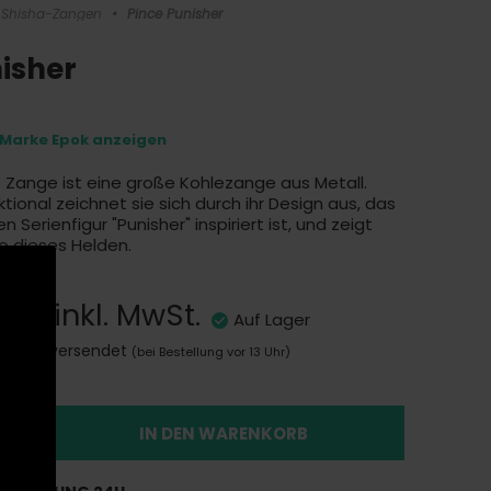
Shisha-Zangen
•
Pince Punisher
isher
r Marke Epok anzeigen
K Zange ist eine große Kohlezange aus Metall.
ktional zeichnet sie sich durch ihr Design aus, das
Serienfigur "Punisher" inspiriert ist, und zeigt
 dieses Helden.
0 €
inkl. MwSt.
Auf Lager
Heute versendet
(bei Bestellung vor 13 Uhr)
IN DEN WARENKORB