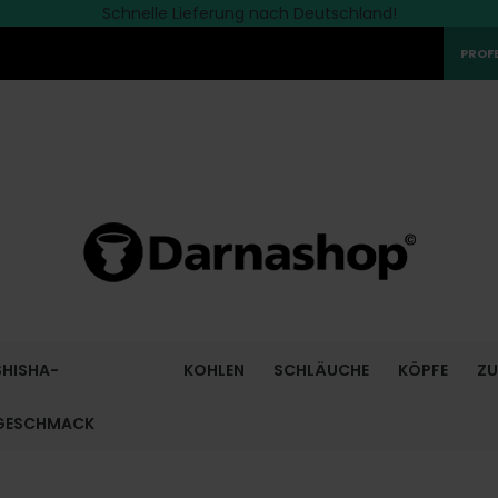
Die besten Marken finden Sie bei Darnashop
Schnelle Lieferung nach Deutschland!
ENTDECKE
die aktuelle Aktion!
>>
PROF
SHISHA-
KOHLEN
SCHLÄUCHE
KÖPFE
Z
GESCHMACK