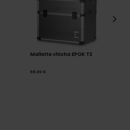
Mallette chicha EPOK T2
LED 
59,00 €
12,00 