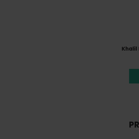
Khali
PR