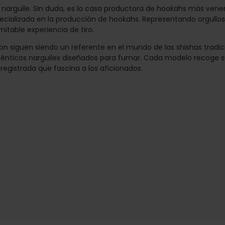
arguile. Sin duda, es la casa productora de hookahs más venera
specializada en la producción de hookahs. Representando orgul
mitable experiencia de tiro.
on siguen siendo un referente en el mundo de las shishas tradici
énticos narguiles diseñados para fumar. Cada modelo recoge su 
egistrada que fascina a los aficionados.