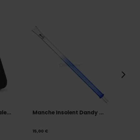
e...
Manche Insolent Dandy ...
Way
15,00 €
16,90 