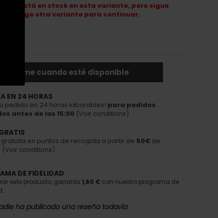
ya no está en stock en esta variante, pero sigue
ible. Elige otra variante para continuar.
ificarme cuando esté disponible
A EN 24 HORAS
tu pedido en 24 horas laborables!
para pedidos
dos antes de las 15:00
(Voir conditions)
GRATIS
 gratuita en puntos de recogida a partir de
50€
de
(Voir conditions)
AMA DE FIDELIDAD
rar este producto, ganarás
1,60 €
con nuestro programa de
d.
adie ha publicado una reseña todavía