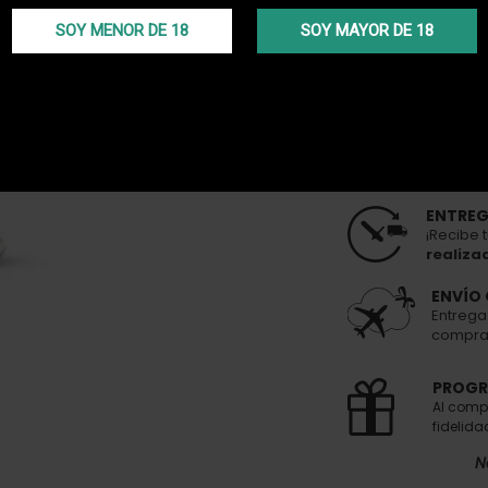
Este producto 
SOY MENOR DE 18
SOY MAYOR DE 18
dispon
Not
ENTREG
¡Recibe 
realiza
ENVÍO 
Entrega
compra 
PROGR
Al comp
fidelida
N