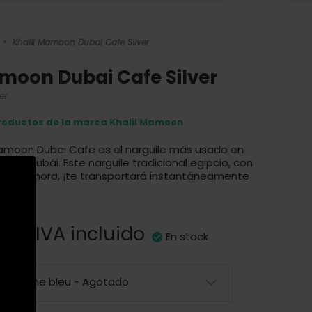
•
Khalil Mamoon Dubai Cafe Silver
moon Dubai Cafe Silver
er
roductos de la marca Khalil Mamoon
 Mamoon Dubai Cafe es el narguile más usado en
ha de Dubái. Este narguile tradicional egipcio, con
sa y sonora, ¡te transportará instantáneamente
0 €
IVA incluido
En stock
ec pomme bleu - Agotado