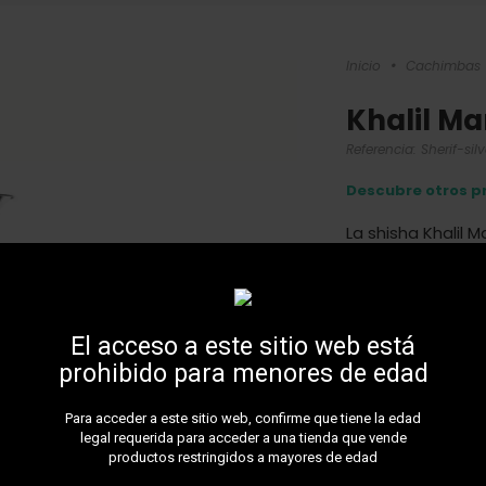
Inicio
•
Cachimbas
Khalil Ma
Referencia:
Sherif-silv
Descubre otros p
La shisha Khalil
los bares de shis
una calada inten
al Medio Oriente!
Más detalles
El acceso a este sitio web está
80,0
prohibido para menores de edad
Para acceder a este sitio web, confirme que tiene la edad
Vase silver av
legal requerida para acceder a una tienda que vende
productos restringidos a mayores de edad