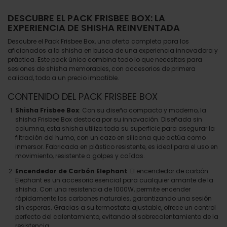
DESCUBRE EL PACK FRISBEE BOX: LA
EXPERIENCIA DE SHISHA REINVENTADA
Descubre el Pack Frisbee Box, una oferta completa para los
aficionados a la shisha en busca de una experiencia innovadora y
práctica. Este pack único combina todo lo que necesitas para
sesiones de shisha memorables, con accesorios de primera
calidad, todo a un precio imbatible.
CONTENIDO DEL PACK FRISBEE BOX
Shisha Frisbee Box
: Con su diseño compacto y moderno, la
shisha Frisbee Box destaca por su innovación. Diseñada sin
columna, esta shisha utiliza toda su superficie para asegurar la
filtración del humo, con un cazo en silicona que actúa como
inmersor. Fabricada en plástico resistente, es ideal para el uso en
movimiento, resistente a golpes y caídas.
Encendedor de Carbón Elephant
: El encendedor de carbón
Elephant es un accesorio esencial para cualquier amante de la
shisha. Con una resistencia de 1000W, permite encender
rápidamente los carbones naturales, garantizando una sesión
sin esperas. Gracias a su termostato ajustable, ofrece un control
perfecto del calentamiento, evitando el sobrecalentamiento de la
resistencia.