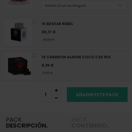
Harlem (Fruit du Dragon)
1X BESKAR REBEL
30,17 €
39,00 €
1X CHARBON ALADIN COCO C26 1KG
6,19 €
8,00 €
AÑADIR ESTE PACK
PACK.
PACK..
DESCRIPCIÓN.
CONTENIDO..