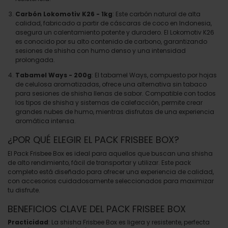
Carbón Lokomotiv K26 - 1kg
: Este carbón natural de alta
calidad, fabricado a partir de cáscaras de coco en Indonesia,
asegura un calentamiento potente y duradero. El Lokomotiv K26
es conocido por su alto contenido de carbono, garantizando
sesiones de shisha con humo denso y una intensidad
prolongada.
Tabamel Ways - 200g
: El tabamel Ways, compuesto por hojas
de celulosa aromatizadas, ofrece una alternativa sin tabaco
para sesiones de shisha llenas de sabor. Compatible con todos
los tipos de shisha y sistemas de calefacción, permite crear
grandes nubes de humo, mientras disfrutas de una experiencia
aromática intensa.
¿POR QUÉ ELEGIR EL PACK FRISBEE BOX?
El Pack Frisbee Box es ideal para aquellos que buscan una shisha
de alto rendimiento, fácil de transportar y utilizar. Este pack
completo está diseñado para ofrecer una experiencia de calidad,
con accesorios cuidadosamente seleccionados para maximizar
tu disfrute.
BENEFICIOS CLAVE DEL PACK FRISBEE BOX
Practicidad
: La shisha Frisbee Box es ligera y resistente, perfecta