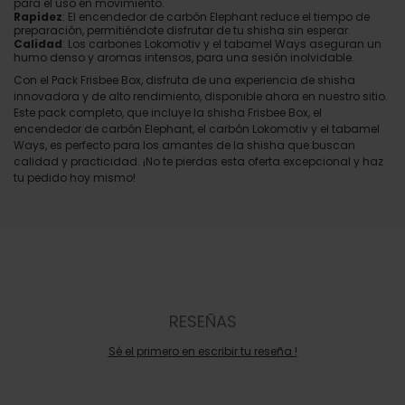
para el uso en movimiento.
Rapidez
: El encendedor de carbón Elephant reduce el tiempo de
preparación, permitiéndote disfrutar de tu shisha sin esperar.
Calidad
: Los carbones Lokomotiv y el tabamel Ways aseguran un
humo denso y aromas intensos, para una sesión inolvidable.
Con el Pack Frisbee Box, disfruta de una experiencia de shisha
innovadora y de alto rendimiento, disponible ahora en nuestro sitio.
Este pack completo, que incluye la shisha Frisbee Box, el
encendedor de carbón Elephant, el carbón Lokomotiv y el tabamel
Ways, es perfecto para los amantes de la shisha que buscan
calidad y practicidad. ¡No te pierdas esta oferta excepcional y haz
tu pedido hoy mismo!
RESEÑAS
Sé el primero en escribir tu reseña !