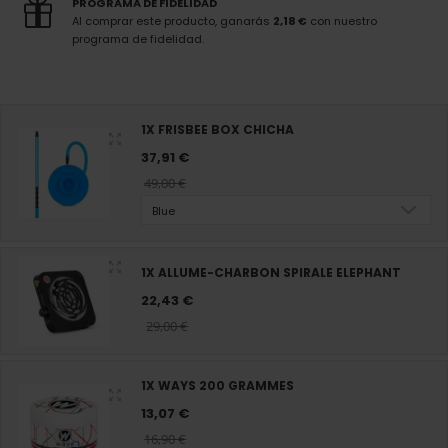
PROGRAMA DE FIDELIDAD
Al comprar este producto, ganarás
2,18 €
con nuestro
programa de fidelidad.
1X FRISBEE BOX CHICHA
37,91 €
49,00 €
Blue
1X ALLUME-CHARBON SPIRALE ELEPHANT
22,43 €
29,00 €
1X WAYS 200 GRAMMES
13,07 €
16,90 €