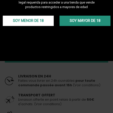
legal requerida para acceder a una tienda que vende
productos restringidos a mayores de edad
El Pack Frisbee Box incluye una shisha compacta y robusta, un
encendedor de carbón potente, carbón premium Lokomotiv y
tabamel sin tabaco Ways. Ideal para una experiencia de shisha
innovadora y portátil, este pack ofrece rendimiento, rapidez de
SOY MENOR DE 18
SOY MAYOR DE 18
preparación y sabores intensos a un precio competitivo.
Más detalles
109,77 €
141,90 €
En stock
Envío 24h
(si la orden se realiza antes de las 15h)
PERSONALIZA TU PACK
LIVRAISON EN 24H
Faites vous livrer en 24h ouvrables
pour toute
commande passée avant 15h
(Voir conditions)
TRANSPORT OFFERT
Livraison offerte en point relais à partir de
50€
d'achats. (Voir conditions)