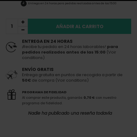
Entrega en 24 horas
para pedidos realizados antes de las 15:00
AÑADIR AL CARRITO
ENTREGA EN 24 HORAS
¡Recibe tu pedido en 24 horas laborables!
para
pedidos realizados antes de las 15:00
(Voir
conditions)
ENVÍO GRATIS
Entrega gratuita en puntos de recogida a partir de
50€
de compra (Voir conditions)
PROGRAMA DE FIDELIDAD
Al comprar este producto, ganarás
0,70 €
con nuestro
programa de fidelidad.
Nadie ha publicado una reseña todavía