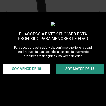
EL ACCESO A ESTE SITIO WEB ESTÁ
PROHIBIDO PARA MENORES DE EDAD
Para acceder a este sitio web, confirme que tiene la edad
legal requerida para acceder a una tienda que vende
productos restringidos a mayores de edad
Socle pour ODUMAN N5
SOY MENOR DE 18
SOY MAYOR DE 18
Junior
Descubre otros productos de la marca Oduman
Soporte metálico para cachimba ODUMAN N5 Junior
Más detalles
IVA incluido
35,00 €
En stock