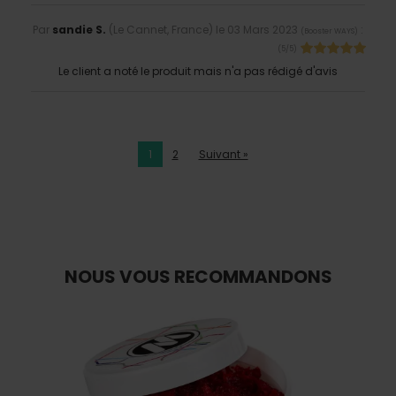
Par
sandie S.
(Le Cannet, France) le
03 Mars 2023
:
(
Booster WAYS
)
(
5
/
5
)
Le client a noté le produit mais n'a pas rédigé d'avis
1
2
Suivant »
NOUS VOUS RECOMMANDONS