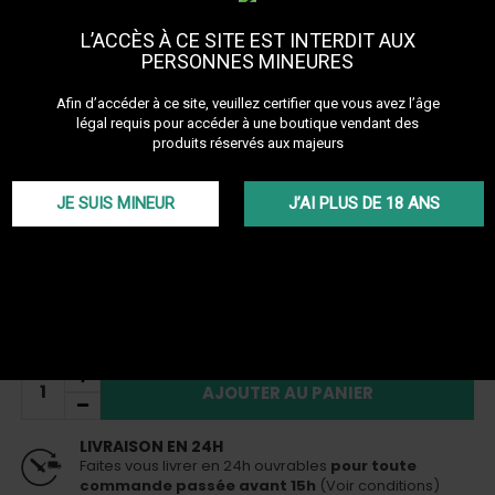
Découvrir les autres produits de la marque Ways
L’ACCÈS À CE SITE EST INTERDIT AUX
PERSONNES MINEURES
Le Booster de nicotine WAYS est un additif qui permet de
transformer votre mélasse WAYS sans nicotine pour produire
Afin d’accéder à ce site, veuillez certifier que vous avez l’âge
l'équivalent d'un tabac. Il existe deux nvieau de nicotine: Classique
pour reproduire la force d'un tabac de type Adalya, Al Fakher... et
légal requis pour accéder à une boutique vendant des
"Strong" pour reproduire la force d'un tabac noir tel que Tangiers
produits réservés aux majeurs
ou Darkside!
Plus de détails
JE SUIS MINEUR
J’AI PLUS DE 18 ANS
TTC
5,90 €
En stock
Livraison 24h
pour toute commande passée avant 15h
Soft : 10 mg / gr
AJOUTER AU PANIER
LIVRAISON EN 24H
Faites vous livrer en 24h ouvrables
pour toute
commande passée avant 15h
(Voir conditions)