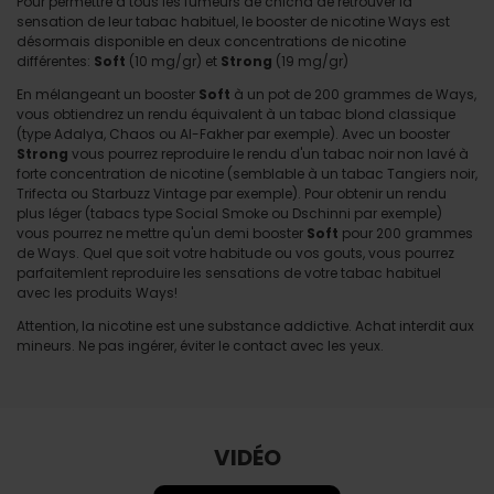
Pour permettre à tous les fumeurs de chicha de retrouver la
sensation de leur tabac habituel, le booster de nicotine Ways est
désormais disponible en deux concentrations de nicotine
différentes:
Soft
(10 mg/gr) et
Strong
(19 mg/gr)
En mélangeant un booster
Soft
à un pot de 200 grammes de Ways,
vous obtiendrez un rendu équivalent à un tabac blond classique
(type Adalya, Chaos ou Al-Fakher par exemple). Avec un booster
Strong
vous pourrez reproduire le rendu d'un tabac noir non lavé à
forte concentration de nicotine (semblable à un tabac Tangiers noir,
Trifecta ou Starbuzz Vintage par exemple). Pour obtenir un rendu
plus léger (tabacs type Social Smoke ou Dschinni par exemple)
vous pourrez ne mettre qu'un demi booster
Soft
pour 200 grammes
de Ways. Quel que soit votre habitude ou vos gouts, vous pourrez
parfaitemlent reproduire les sensations de votre tabac habituel
avec les produits Ways!
Attention, la nicotine est une substance addictive. Achat interdit aux
mineurs. Ne pas ingérer, éviter le contact avec les yeux.
VIDÉO