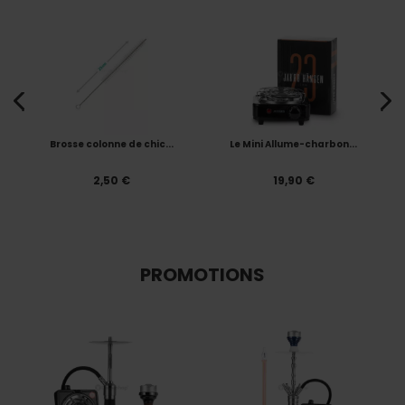
Brosse colonne de chic...
Le Mini Allume-charbon...
2,50 €
19,90 €
PROMOTIONS