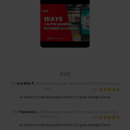
AVIS
Par
Karëlle P.
(Port des barques , France) le
10 Oct. 2023
(
Booster
:
WAYS
)
(
4
/
5
)
Le client a noté le produit mais n'a pas rédigé d'avis
Par
Yannick L.
(Strasbourg neudorf, France) le
10 Aout 2023
:
(
Booster WAYS
)
(
5
/
5
)
Le client a noté le produit mais n'a pas rédigé d'avis