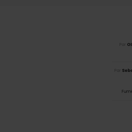
Par
Ol
Par
Seba
Fumé