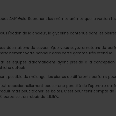
 tabacs AMY Gold. Reprenant les mêmes arômes que la version t
Sous l'action de la chaleur, la glycérine contenue dans les pier
ses déclinaisons de saveur. Que vous soyez amateurs de parfu
z certainement votre bonheur dans cette gamme très étendue!
r les équipes d'aromaticiens ayant présidé à la conception
chicha actuels.
ent possible de mélanger les pierres de différents parfums pour 
eut occasionnellement causer une porosité de l'opercule qui f
produit mais peut tâcher les boites. C'est pour tenir compte de
 euros, soit un rabais de 49.15%.