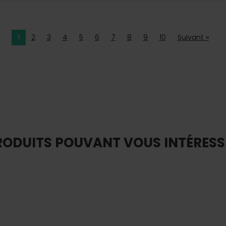
1
2
3
4
5
6
7
8
9
10
Suivant »
RODUITS POUVANT VOUS INTÉRESS