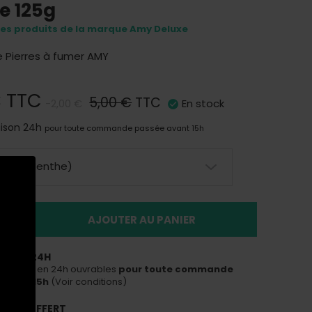
e 125g
res produits de la marque Amy Deluxe
e Pierres à fumer AMY
€
TTC
5,00 €
TTC
-2,00 €
En stock
aison 24h
pour toute commande passée avant 15h
Raisin-Menthe)
AJOUTER AU PANIER
ON EN 24H
ous livrer en 24h ouvrables
pour toute commande
avant 15h
(Voir conditions)
PORT OFFERT