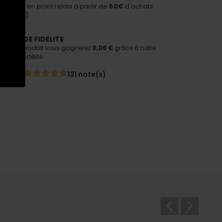
n offerte en point relais à partir de
50€
d'achats
nditions)
AMME DE FIDELITE
tant ce produit vous gagnerez
0,06 €
grâce à notre
e de fidélité.
131 note(s)
4,5