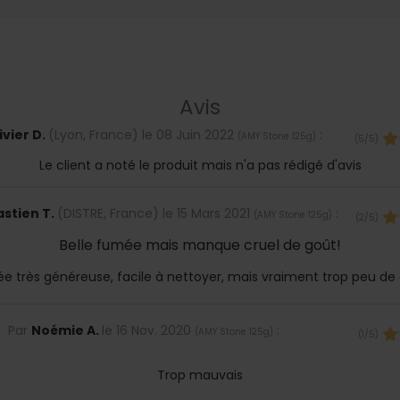
Avis
ivier D.
(Lyon, France) le
08 Juin 2022
:
(
AMY Stone 125g
)
(
5
/
5
)
Le client a noté le produit mais n'a pas rédigé d'avis
stien T.
(DISTRE, France) le
15 Mars 2021
:
(
AMY Stone 125g
)
(
2
/
5
)
Belle fumée mais manque cruel de goût!
e très généreuse, facile à nettoyer, mais vraiment trop peu de 
Par
Noémie A.
le
16 Nov. 2020
:
(
AMY Stone 125g
)
(
1
/
5
)
Trop mauvais