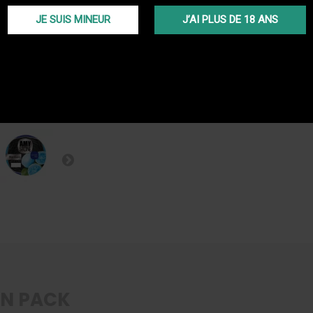
Livraiso
JE SUIS MINEUR
J’AI PLUS DE 18 ANS
(Voir co
PROGR
En ache
programm
EN PACK