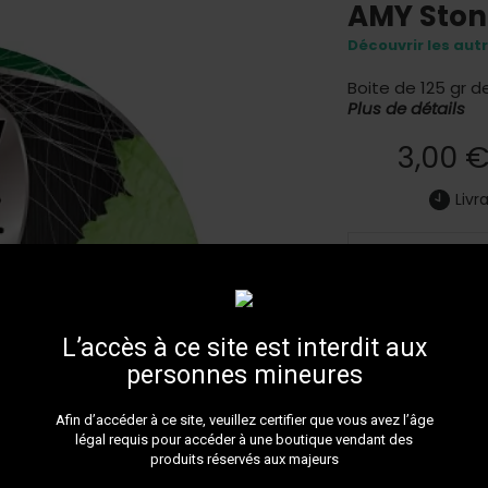
AMY Ston
Découvrir les aut
Boite de 125 gr d
Plus de détails
3,00 
Livr
Grape & Mint (
L’accès à ce site est interdit aux
personnes mineures
LIVRAIS
Faites v
Afin d’accéder à ce site, veuillez certifier que vous avez l’âge
passée 
légal requis pour accéder à une boutique vendant des
produits réservés aux majeurs
TRANS