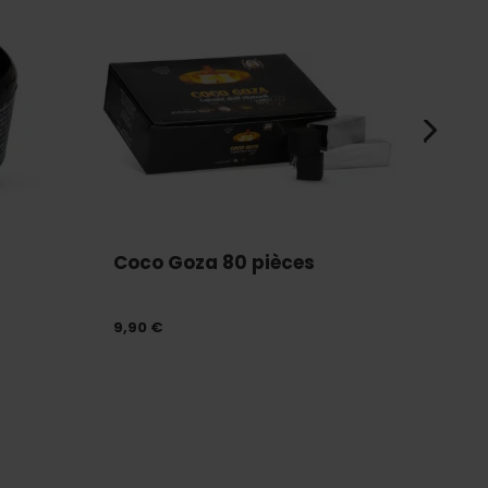
Coco Goza 80 pièces
TOM 
Go...
9,90 €
7,99 €