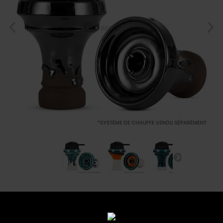
Foyer Katuro Fuji
Referentie:
fuji-trs