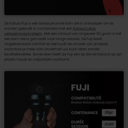
De Katuro Fuji is een brede phunnel kom die is ontworpen om te
worden gebruikt in combinatie met een
Kaloud Lotus
verwarmingssysteem
. Met een inhoud van ongeveer 30 gram is het
een kom die is gemaakt voor lange sessies. De Fuji biedt
ongeëvenaard comfort en behoudt de smaak van je tabak,
waardoor je meer dan anderhalf uur kunt roken zonder
kwaliteitsverlies. Bovendien heeft de Fuji een lip die de Kaloud op zijn
plaats houdt en valpartijen voorkomt.