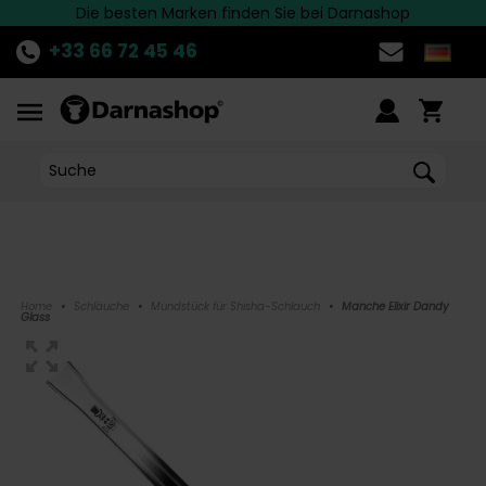
Die besten Marken finden Sie bei Darnashop
Schnelle Lieferung nach Deutschland!
ENTDECKE
die aktuelle Aktion!
>>
+33 66 72 45 46
Home
•
Schläuche
•
Mundstück für Shisha-Schlauch
•
Manche Elixir Dandy
Glass