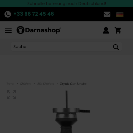
Die besten Marken finden Sie bei Darnashop
Schnelle Lieferung nach Deutschland!
ENTDECKE
die aktuelle Aktion!
>>
+33 66 72 45 46
Home
•
Shishas
•
Alle Shishas
•
Ziryab Car Smoke