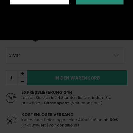
Die Ziryab Car Smoke ist eine tragbare Shisha, die mit einem
Kaminset für natürliche Kohlen und einem Schlauch geliefert wird.
Mehr Details
inkl. MwSt.
59,00 €
Auf Lager
Heute versendet
(bei Bestellung vor 13 Uhr)
Silver
IN DEN WARENKORB
EXPRESSLIEFERUNG 24H
Lassen Sie sich in 24 Stunden liefern, indem Sie
auswählen
Chronopost
(Voir conditions)
KOSTENLOSER VERSAND
Kostenlose Lieferung an eine Abholstation ab
50€
Einkaufswert (Voir conditions)