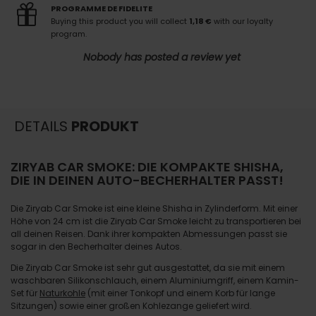
PROGRAMME DE FIDELITE
Buying this product you will collect
1,18 €
with our loyalty
program.
Nobody has posted a review yet
DETAILS
PRODUKT
ZIRYAB CAR SMOKE: DIE KOMPAKTE SHISHA,
DIE IN DEINEN AUTO-BECHERHALTER PASST!
Die Ziryab Car Smoke ist eine kleine Shisha in Zylinderform. Mit einer
Höhe von 24 cm ist die Ziryab Car Smoke leicht zu transportieren bei
all deinen Reisen. Dank ihrer kompakten Abmessungen passt sie
sogar in den Becherhalter deines Autos.
Die Ziryab Car Smoke ist sehr gut ausgestattet, da sie mit einem
waschbaren Silikonschlauch, einem Aluminiumgriff, einem Kamin-
Set für
Naturkohle
(mit einer Tonkopf und einem Korb für lange
Sitzungen) sowie einer großen Kohlezange geliefert wird.