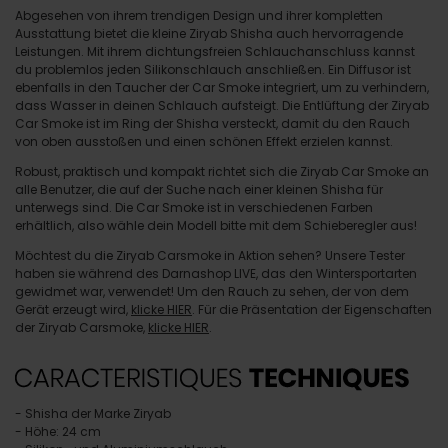
Abgesehen von ihrem trendigen Design und ihrer kompletten
Ausstattung bietet die kleine Ziryab Shisha auch hervorragende
Leistungen. Mit ihrem dichtungsfreien Schlauchanschluss kannst
du problemlos jeden Silikonschlauch anschließen. Ein Diffusor ist
ebenfalls in den Taucher der Car Smoke integriert, um zu verhindern,
dass Wasser in deinen Schlauch aufsteigt. Die Entlüftung der Ziryab
Car Smoke ist im Ring der Shisha versteckt, damit du den Rauch
von oben ausstoßen und einen schönen Effekt erzielen kannst.
Robust, praktisch und kompakt richtet sich die Ziryab Car Smoke an
alle Benutzer, die auf der Suche nach einer kleinen Shisha für
unterwegs sind. Die Car Smoke ist in verschiedenen Farben
erhältlich, also wähle dein Modell bitte mit dem Schieberegler aus!
Möchtest du die Ziryab Carsmoke in Aktion sehen? Unsere Tester
haben sie während des Darnashop LIVE, das den Wintersportarten
gewidmet war, verwendet! Um den Rauch zu sehen, der von dem
Gerät erzeugt wird,
klicke HIER
. Für die Präsentation der Eigenschaften
der Ziryab Carsmoke,
klicke HIER
.
- Shisha der Marke Ziryab
- Höhe: 24 cm