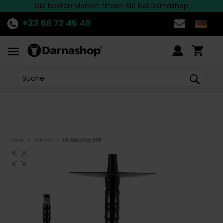
Die besten Marken finden Sie bei Darnashop
Schnelle Lieferung nach Deutschland!
ENTDECKE
die aktuelle Aktion!
>>
+33 66 72 45 46
Home
•
Shishas
•
Mr Eds King E28