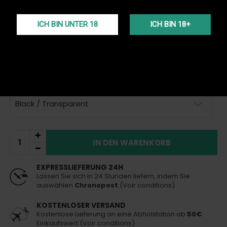
Alle Produkte der Marke Mr EDS anzeigen
ICH BIN UNTER 18
ICH BIN 18+
Kompakte Shisha Mr Eds King E28.
Mehr Details
inkl. MwSt.
89,00 €
Auf Lager
Heute versendet
(bei Bestellung vor 13 Uhr)
Black / Transparent
IN DEN WARENKORB
EXPRESSLIEFERUNG 24H
Lassen Sie sich in 24 Stunden liefern, indem Sie
auswählen
Chronopost
(Voir conditions)
KOSTENLOSER VERSAND
Kostenlose Lieferung an eine Abholstation ab
50€
Einkaufswert (Voir conditions)