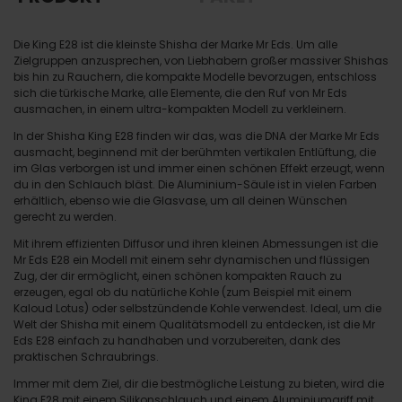
Die King E28 ist die kleinste Shisha der Marke Mr Eds. Um alle
Zielgruppen anzusprechen, von Liebhabern großer massiver Shishas
bis hin zu Rauchern, die kompakte Modelle bevorzugen, entschloss
sich die türkische Marke, alle Elemente, die den Ruf von Mr Eds
ausmachen, in einem ultra-kompakten Modell zu verkleinern.
In der Shisha King E28 finden wir das, was die DNA der Marke Mr Eds
ausmacht, beginnend mit der berühmten vertikalen Entlüftung, die
im Glas verborgen ist und immer einen schönen Effekt erzeugt, wenn
du in den Schlauch bläst. Die Aluminium-Säule ist in vielen Farben
erhältlich, ebenso wie die Glasvase, um all deinen Wünschen
gerecht zu werden.
Mit ihrem effizienten Diffusor und ihren kleinen Abmessungen ist die
Mr Eds E28 ein Modell mit einem sehr dynamischen und flüssigen
Zug, der dir ermöglicht, einen schönen kompakten Rauch zu
erzeugen, egal ob du natürliche Kohle (zum Beispiel mit einem
Kaloud Lotus) oder selbstzündende Kohle verwendest. Ideal, um die
Welt der Shisha mit einem Qualitätsmodell zu entdecken, ist die Mr
Eds E28 einfach zu handhaben und vorzubereiten, dank des
praktischen Schraubrings.
Immer mit dem Ziel, dir die bestmögliche Leistung zu bieten, wird die
King E28 mit einem Silikonschlauch und einem Aluminiumgriff mit