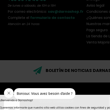
Aviso legal
De lunes a sábado, de 10H a 19H
Por correo electrónico:
sav@darnashop.fr
Condiciones 
Complete el
formulario de contacto
¿Quiénes so
Nuestras mar
Atención en 24 horas
Pago seguro
La tienda de Li
Venta Majoris
BOLETÍN DE NOTICIAS DARNAS
¡Bienvenido a Darnashop!
©2026- DARNASHOP
Queremos informarle que nuestro sitio web utiliza cookies con fines de seguridad y p