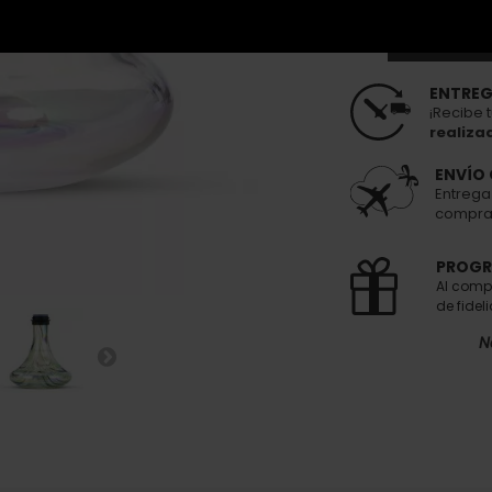
Not
ENTREG
¡Recibe 
realiza
ENVÍO 
Entrega
compra 
PROGR
Al comp
de fidel
N