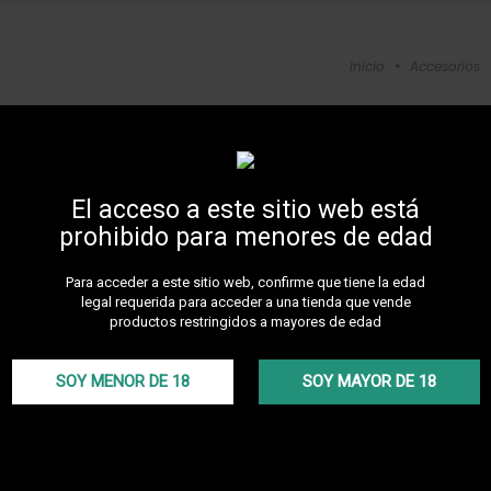
Inicio
•
Accesorios
Vase AMY
Descubre otros p
Jarrón shisha AM
El acceso a este sitio web está
Más detalles
prohibido para menores de edad
26,0
Para acceder a este sitio web, confirme que tiene la edad
legal requerida para acceder a una tienda que vende
productos restringidos a mayores de edad
Matt Black / T
SOY MENOR DE 18
SOY MAYOR DE 18
Este producto ya 