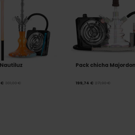
Nautiluz
Pack chicha Majordo
 €
301,00 €
199,74 €
271,90 €