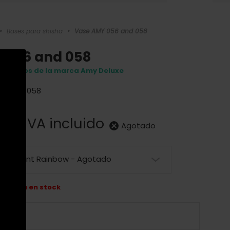
•
Bases para shisha
•
Vase AMY 056 and 058
 056 and 058
roductos de la marca Amy Deluxe
Y 056 y 058
0 €
IVA incluido
Agotado
ransparent Rainbow - Agotado
no está en stock