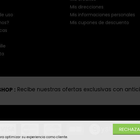
Mis direcciones
de uso
Mis informaciones personales
mos?
Mis cupones de descuento
cas
lle
ta
HOP :
Recibe nuestras ofertas exclusivas con antic
RECHAZA
ara optimizar su experiencia como cliente.