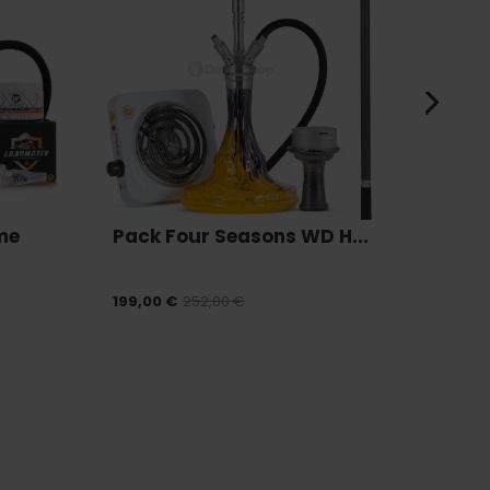
me
Pack Four Seasons WD H...
Pack
199,00 €
252,00 €
175,00